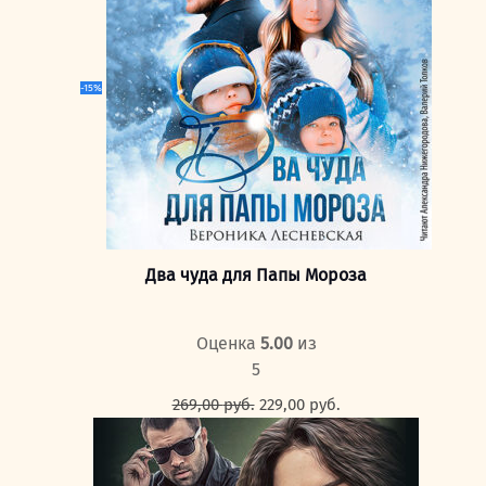
-15%
Два чуда для Папы Мороза
Оценка
5.00
из
5
Первоначальная
Текущая
269,00
руб.
229,00
руб.
цена
цена:
составляла
229,00 руб..
269,00 руб..