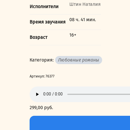
Штин Наталия
Исполнители
08 ч. 41 мин.
Время звучания
16+
Возраст
Категория:
Любовные романы
Артикул:
76377
299,00
руб.
Количество
товара