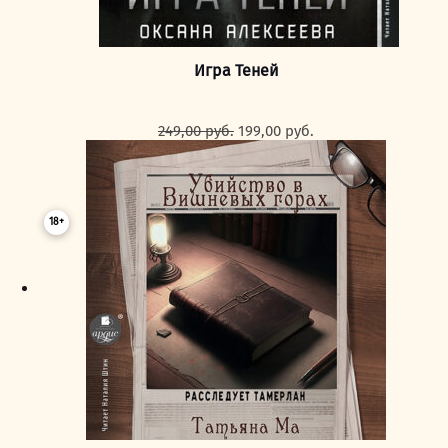
Игра Теней
Первоначальная
Текущая
249,00
руб.
199,00
руб.
цена
цена:
составляла
199,00 руб..
249,00 руб..
18+