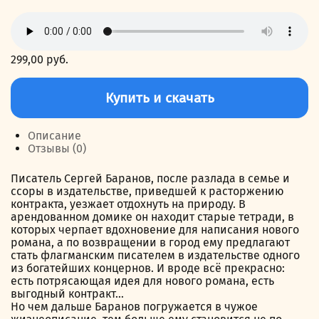
299,00
руб.
Количество
товара
Купить и скачать
Мурцовка.
Том
первый
Описание
Отзывы (0)
Писатель Сергей Баранов, после разлада в семье и
ссоры в издательстве, приведшей к расторжению
контракта, уезжает отдохнуть на природу. В
арендованном домике он находит старые тетради, в
которых черпает вдохновение для написания нового
романа, а по возвращении в город ему предлагают
стать флагманским писателем в издательстве одного
из богатейших концернов. И вроде всё прекрасно:
есть потрясающая идея для нового романа, есть
выгодный контракт…
Но чем дальше Баранов погружается в чужое