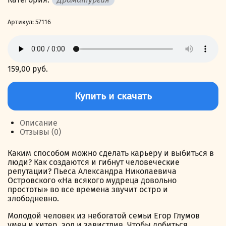
Артикул:
57116
159,00
руб.
Количество
товара
Купить и скачать
На
всякого
мудреца
Описание
довольно
Отзывы (0)
простоты
Каким способом можно сделать карьеру и выбиться в
люди? Как создаются и гибнут человеческие
репутации? Пьеса Александра Николаевича
Островского «На всякого мудреца довольно
простоты» во все времена звучит остро и
злободневно.
Молодой человек из небогатой семьи Егор Глумов
умен и хитер, зол и завистлив. Чтобы добиться