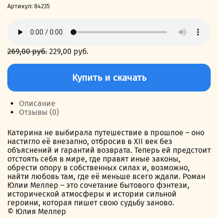
Артикул:
84235
269,00
руб.
Первоначальная
229,00
руб.
Текущая
цена
цена:
Количество
составляла
229,00 руб..
товара
Купить и скачать
269,00 руб..
Не
жизнь,
а
Описание
роман!
Отзывы (0)
Катерина не выбирала путешествие в прошлое – оно
настигло её внезапно, отбросив в XII век без
объяснений и гарантий возврата. Теперь ей предстоит
отстоять себя в мире, где правят иные законы,
обрести опору в собственных силах и, возможно,
найти любовь там, где её меньше всего ждали. Роман
Юлии Меллер – это сочетание бытового фэнтези,
исторической атмосферы и истории сильной
героини, которая пишет свою судьбу заново.
© Юлия Меллер