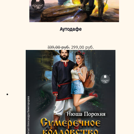
Аутодафе
Первоначальная
Текущая
339,00
руб.
299,00
руб.
цена
цена:
составляла
299,00 руб..
339,00 руб..