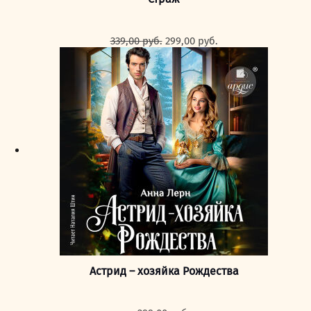
Первоначальная
Текущая
339,00
руб.
299,00
руб.
цена
цена:
составляла
299,00 руб..
339,00 руб..
Астрид – хозяйка Рождества