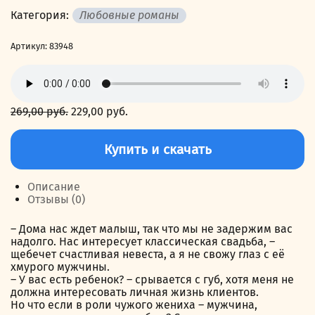
Категория:
Любовные романы
Артикул:
83948
269,00
руб.
Первоначальная
229,00
руб.
Текущая
цена
цена:
Количество
составляла
229,00 руб..
товара
Купить и скачать
269,00 руб..
Незабудки
для
бывшего.
Описание
Настоящая
Отзывы (0)
семья
– Дома нас ждет малыш, так что мы не задержим вас
надолго. Нас интересует классическая свадьба, –
щебечет счастливая невеста, а я не свожу глаз с её
хмурого мужчины.
– У вас есть ребенок? – срывается с губ, хотя меня не
должна интересовать личная жизнь клиентов.
Но что если в роли чужого жениха – мужчина,