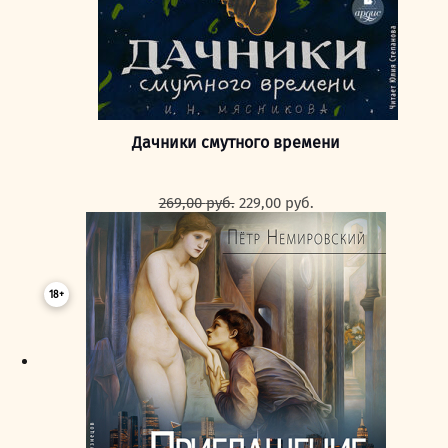
Дачники смутного времени
Первоначальная
Текущая
269,00
руб.
229,00
руб.
цена
цена:
составляла
229,00 руб..
269,00 руб..
18+