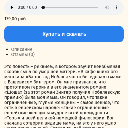
179,00
руб.
Количество
товара
Купить и скачать
О
маме
Описание
Отзывы (0)
Это повесть – реквием, в котором звучит неизбывная
скорбь сына по умершей матери. «В кафе книжного
магазина «Барнс энд Нобл» я часто беседовал о маме
с Башевисом Зингером. Он мне признался, что
прототипом героини в его знаменитом романе
«Шоша» (за этот роман Зингер получил Нобелевскую
премию) была моя мама. Он говорил, что такие
ограниченные, глупые женщины – самое ценное, что
есть в еврейском народе: «Такие ограниченные
еврейские женщины мудрее всей премудрости
«Торы» и всей великой немецкой философии. Бог
сначала сотворил аидише мамэ, на это у него ушло