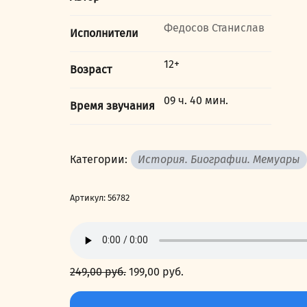
Федосов Станислав
Исполнители
12+
Возраст
09 ч. 40 мин.
Время звучания
Категории:
История. Биографии. Мемуары
Артикул:
56782
249,00
руб.
Первоначальная
199,00
руб.
Текущая
цена
цена:
Количество
составляла
199,00 руб..