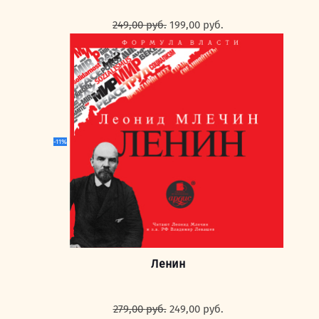
Первоначальная
Текущая
249,00
руб.
199,00
руб.
цена
цена:
составляла
199,00 руб..
249,00 руб..
-11%
Ленин
Первоначальная
Текущая
279,00
руб.
249,00
руб.