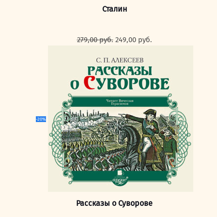
Сталин
Первоначальная
Текущая
279,00
руб.
249,00
руб.
цена
цена:
составляла
249,00 руб..
279,00 руб..
-20%
Рассказы о Суворове