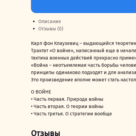
товара
249,00 руб..
О
войне
Описание
Отзывы (0)
Карл фон Клаузевиц – выдающийся теоретик
Трактат «О войне», написанный еще в начале
тактика военных действий прекрасно приме
«Война – неотъемлемая часть борьбы челове
принципы одинаково подходят и для анализа
Это произведение вполне может стать настол
О ВОЙНЕ
• Часть первая. Природа войны
• Часть вторая. О теории войны
• Часть третья. О стратегии вообще
Отзывы