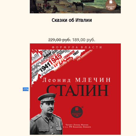
Сказки об Италии
Первоначальная
Текущая
229,00
руб.
189,00
руб.
цена
цена:
составляла
189,00 руб..
229,00 руб..
-11%