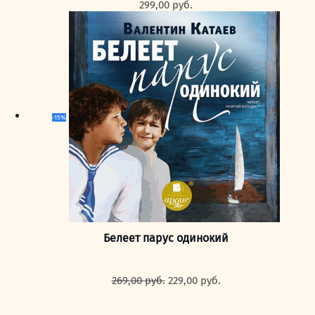
299,00
руб.
-15%
Белеет парус одинокий
Первоначальная
Текущая
269,00
руб.
229,00
руб.
цена
цена:
составляла
229,00 руб..