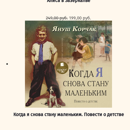
Алиса в Зазеркалье
Первоначальная
Текущая
249,00
руб.
199,00
руб.
цена
цена:
составляла
199,00 руб..
249,00 руб..
Когда я снова стану маленьким. Повести о детстве