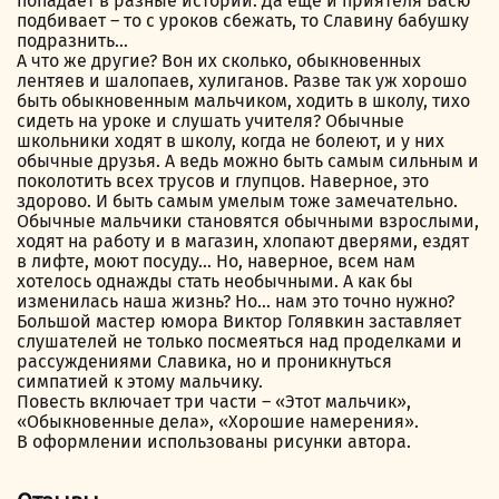
попадает в разные истории. Да еще и приятеля Васю
подбивает – то с уроков сбежать, то Славину бабушку
подразнить…
А что же другие? Вон их сколько, обыкновенных
лентяев и шалопаев, хулиганов. Разве так уж хорошо
быть обыкновенным мальчиком, ходить в школу, тихо
сидеть на уроке и слушать учителя? Обычные
школьники ходят в школу, когда не болеют, и у них
обычные друзья. А ведь можно быть самым сильным и
поколотить всех трусов и глупцов. Наверное, это
здорово. И быть самым умелым тоже замечательно.
Обычные мальчики становятся обычными взрослыми,
ходят на работу и в магазин, хлопают дверями, ездят
в лифте, моют посуду… Но, наверное, всем нам
хотелось однажды стать необычными. А как бы
изменилась наша жизнь? Но… нам это точно нужно?
Большой мастер юмора Виктор Голявкин заставляет
слушателей не только посмеяться над проделками и
рассуждениями Славика, но и проникнуться
симпатией к этому мальчику.
Повесть включает три части – «Этот мальчик»,
«Обыкновенные дела», «Хорошие намерения».
В оформлении использованы рисунки автора.