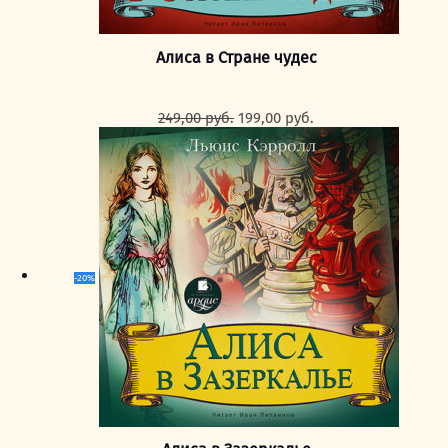
Алиса в Стране чудес
Первоначальная
Текущая
249,00
руб.
199,00
руб.
цена
цена:
составляла
199,00 руб..
249,00 руб..
-20%