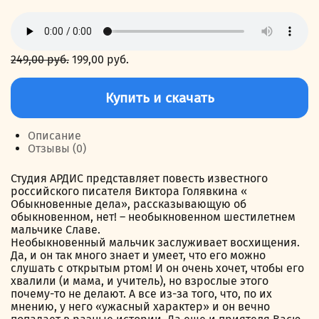
249,00
руб.
Первоначальная
199,00
руб.
Текущая
цена
цена:
Количество
составляла
199,00 руб..
товара
Купить и скачать
249,00 руб..
Обыкновенные
дела
Описание
Отзывы (0)
Студия АРДИС представляет повесть известного
российского писателя Виктора Голявкина «
Обыкновенные дела», рассказывающую об
обыкновенном, нет! – необыкновенном шестилетнем
мальчике Славе.
Необыкновенный мальчик заслуживает восхищения.
Да, и он так много знает и умеет, что его можно
слушать с открытым ртом! И он очень хочет, чтобы его
хвалили (и мама, и учитель), но взрослые этого
почему-то не делают. А все из-за того, что, по их
мнению, у него «ужасный характер» и он вечно