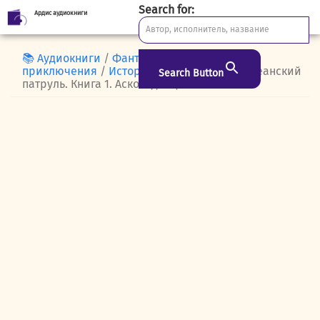
Search for:
Ардис аудиокниги
Skip
to
content
📚 Аудиокниги
/
Фантастика и
приключения
/
Исторические романы
/ Океанский
Search Button
патруль. Книга 1. Аскольдовцы