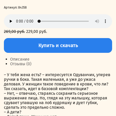
Артикул:
84358
269,00
руб.
Первоначальная
229,00
руб.
Текущая
цена
цена:
Количество
составляла
229,00 руб..
товара
Купить и скачать
269,00 руб..
Папа
для
Одуванчика
Описание
Отзывы (0)
– У тебя жена есть? – интересуется Одуванчик, уперев
ручки в бока. Такая маленькая, а уже до ужаса
деловая. У женщин такое поведение в крови, что ли?
Так сказать, идет в базовой комплектации?
– Нет, – отвечаю, стараясь сохранить серьезное
выражение лица. Но, глядя на эту малышку, которая
сдувает упавшую на лоб кудряшку и дует губки,
сделать это предельно сложно.
– А дети?