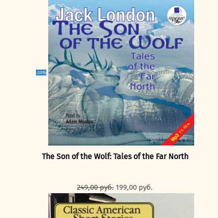
цена
цена:
составляла
199,00 руб..
249,00 руб..
-20%
The Son of the Wolf: Tales of the Far North
Первоначальная
Текущая
249,00
руб.
199,00
руб.
цена
цена:
составляла
199,00 руб..