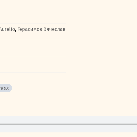
Aurelio
,
Герасимов Вячеслав
ыках