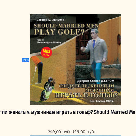
-20%
 ли женатым мужчинам играть в гольф? Should Married Men
Первоначальная
Текущая
249,00
руб.
199,00
руб.