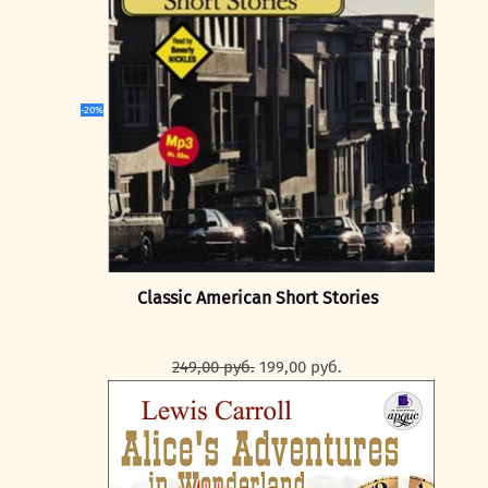
249,00 руб..
-20%
Classic American Short Stories
Первоначальная
Текущая
249,00
руб.
199,00
руб.
цена
цена:
составляла
199,00 руб..
249,00 руб..