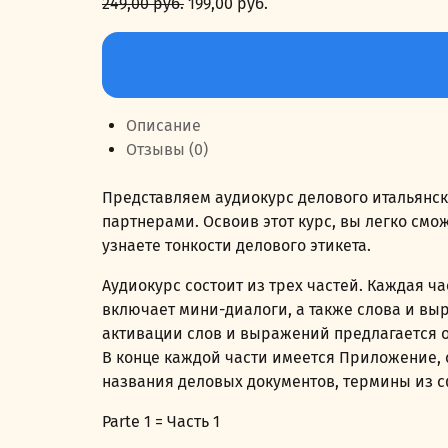
249,00
руб.
Первоначальная
199,00
руб.
Текущая
цена
цена:
Количество
составляла
199,00 руб..
товара
249,00 руб..
Parliamo
italiano:
Описание
L'Italiano
Отзывы (0)
commerciale
Parte
Представляем аудиокурс делового итальянск
1.
партнерами. Освоив этот курс, вы легко смо
Говорим
узнаете тонкости делового этикета.
по-
итальянски:
Аудиокурс состоит из трех частей. Каждая 
Деловой
включает мини-диалоги, а также слова и в
итальянский
активации слов и выражений предлагается о
Часть
В конце каждой части имеется Приложение, 
1
названия деловых документов, термины из сф
Parte 1 = Часть 1