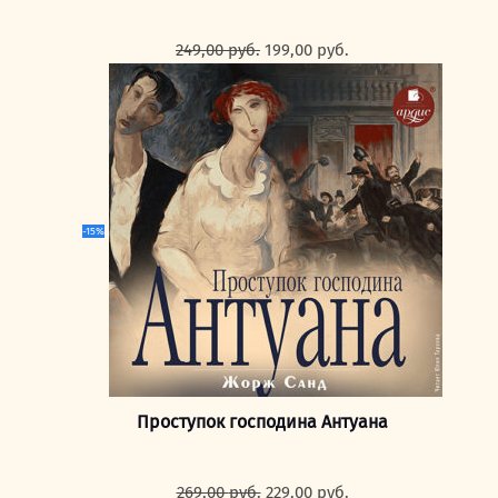
Первоначальная
Текущая
249,00
руб.
199,00
руб.
цена
цена:
составляла
199,00 руб..
249,00 руб..
-15%
Проступок господина Антуана
Первоначальная
Текущая
269,00
руб.
229,00
руб.