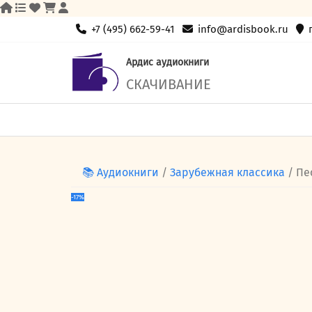
Skip
+7 (495) 662-59-41
info@ardisbook.ru
to
content
Ардис аудиокниги
СКАЧИВАНИЕ
📚 Аудиокниги
/
Зарубежная классика
/ Пе
-17%