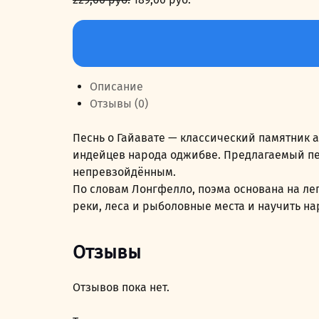
цена
цена:
Количество
составляла
189,00 руб..
товара
229,00 руб..
Песнь
о
Описание
Гайавате
Отзывы (0)
Песнь о Гайавате — классический памятник 
индейцев народа оджибве. Предлагаемый пер
непревзойдённым.
По словам Лонгфелло, поэма основана на лег
реки, леса и рыболовные места и научить н
Отзывы
Отзывов пока нет.