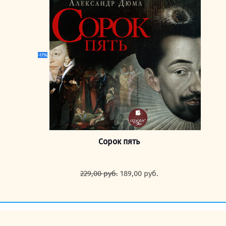
269,00 руб..
-17%
Сорок пять
Первоначальная
Текущая
229,00
руб.
189,00
руб.
цена
цена:
составляла
189,00 руб..
229,00 руб..