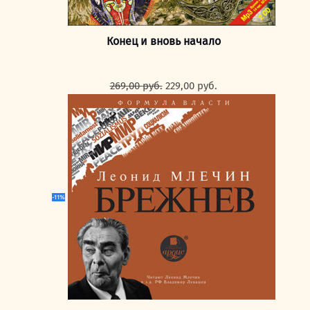
Конец и вновь начало
Первоначальная
Текущая
269,00
руб.
229,00
руб.
цена
цена:
составляла
229,00 руб..
269,00 руб..
-11%