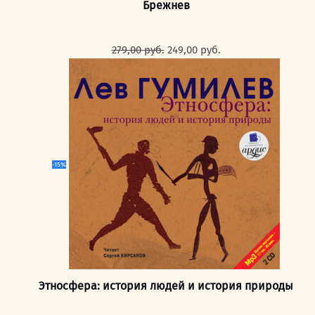
Брежнев
Первоначальная
Текущая
279,00
руб.
249,00
руб.
цена
цена:
составляла
249,00 руб..
279,00 руб..
-15%
Этносфера: история людей и история природы