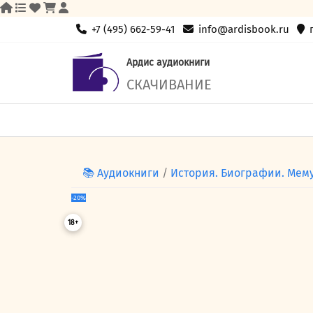
Skip
+7 (495) 662-59-41
info@ardisbook.ru
to
content
Ардис аудиокниги
СКАЧИВАНИЕ
📚 Аудиокниги
/
История. Биографии. Мем
-20%
18+