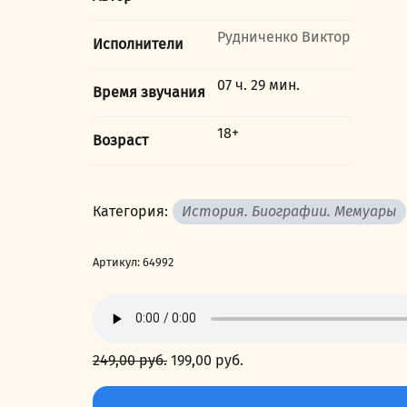
Рудниченко Виктор
Исполнители
07 ч. 29 мин.
Время звучания
18+
Возраст
Категория:
История. Биографии. Мемуары
Артикул:
64992
249,00
руб.
Первоначальная
199,00
руб.
Текущая
цена
цена:
Количество
составляла
199,00 руб..