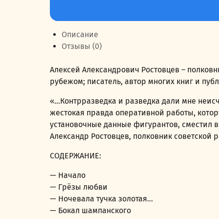
товара
249,00 руб..
Полковник
советской
Описание
разведки
Отзывы (0)
Алексей Александрович Ростовцев – полковни
рубежом; писатель, автор многих книг и пуб
«…Контрразведка и разведка дали мне неисч
жестокая правда оперативной работы, котор
установочные данные фигурантов, сместил 
Александр Ростовцев, полковник советской 
СОДЕРЖАНИЕ:
— Начало
— Грёзы любви
— Ночевала тучка золотая…
— Бокал шампанского