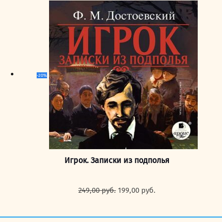
-20%
Игрок. Записки из подполья
Первоначальная
Текущая
249,00
руб.
199,00
руб.
цена
цена:
составляла
199,00 руб..
249,00 руб..