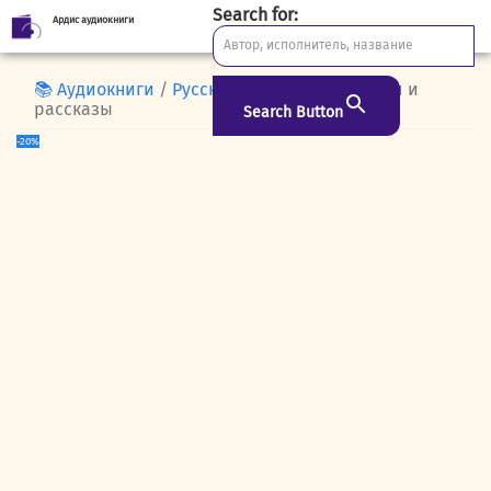
Search for:
Ардис аудиокниги
Skip
to
content
📚 Аудиокниги
/
Русская классика
/ Повести и
рассказы
Search Button
-20%