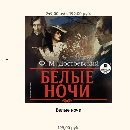
Первоначальная
Текущая
249,00
руб.
199,00
руб.
цена
цена:
составляла
199,00 руб..
249,00 руб..
Белые ночи
199,00
руб.