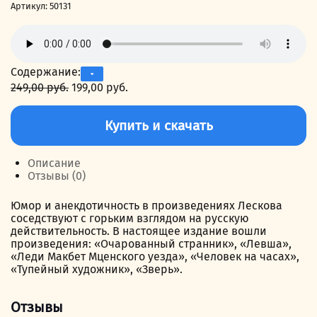
Артикул:
50131
Содержание:
249,00
руб.
Первоначальная
199,00
руб.
Текущая
цена
цена:
Количество
составляла
199,00 руб..
товара
Купить и скачать
249,00 руб..
Повести
и
рассказы
Описание
Отзывы (0)
Юмор и анекдотичность в произведениях Лескова
соседствуют с горьким взглядом на русскую
действительность. В настоящее издание вошли
произведения: «Очарованный странник», «Левша»,
«Леди Макбет Мценского уезда», «Человек на часах»,
«Тупейный художник», «Зверь».
Отзывы