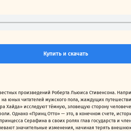
Купить и скачать
известных произведений Роберта Льюиса Стивенсона. Нап
 на юных читателей мужского пола, жаждущих путешестви
ра Хайда» исследуют тёмную, зловещую сторону человече
ли. Однако «Принц Отто» — это, в конечном счете, истори
принцесса Серафина в своих ролях глав государств и чле
рпевают значительные изменения, начиная терять внешню