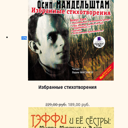
-17%
Избранные стихотворения
Первоначальная
Текущая
229,00
руб.
189,00
руб.
цена
цена:
составляла
189,00 руб..
229,00 руб..