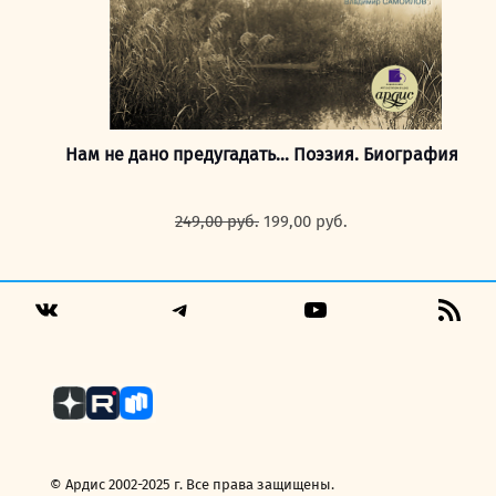
Нам не дано предугадать… Поэзия. Биография
Первоначальная
Текущая
249,00
руб.
199,00
руб.
цена
цена:
составляла
199,00 руб..
249,00 руб..
Telegram
YouTube
RSS
VK
Fee
© Ардис 2002-2025 г. Все права защищены.