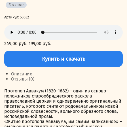
Поэзия
Артикул:
58632
249,00
руб.
Первоначальная
199,00
руб.
Текущая
цена
цена:
Количество
составляла
199,00 руб..
товара
Купить и скачать
249,00 руб..
Протопоп
Аввакум
Описание
Отзывы (0)
Протопоп Аввакум (1620–1682) – один из осново-
положников старообрядческого раскола
православной церкви и одновременно оригинальный
писатель, которого считают родоначальником новой
российской словесности, вольного образного слова,
исповедальной прозы.
«Житие протопопа Аввакума, им самим написанное» –
выдающийся памятник автобиографической,