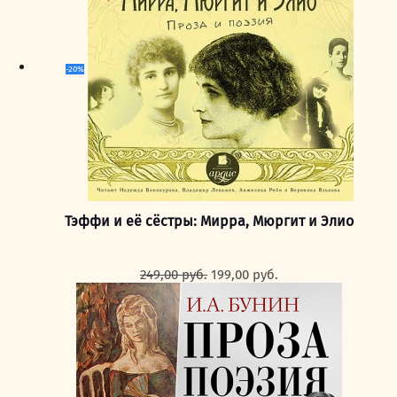
-20%
Тэффи и её сёстры: Мирра, Мюргит и Элио
Первоначальная
Текущая
249,00
руб.
199,00
руб.
цена
цена:
составляла
199,00 руб..
249,00 руб..