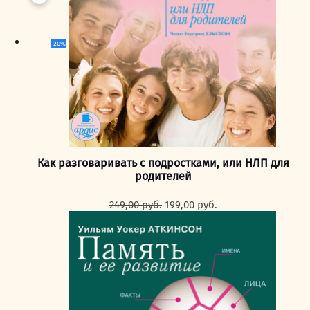
-20%
Как разговаривать с подростками, или НЛП для
родителей
Первоначальная
Текущая
249,00
руб.
199,00
руб.
цена
цена:
составляла
199,00 руб..
249,00 руб..