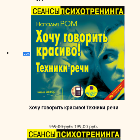
-20%
Хочу говорить красиво! Техники речи
Первоначальная
Текущая
249,00
руб.
199,00
руб.
цена
цена:
составляла
199,00 руб..