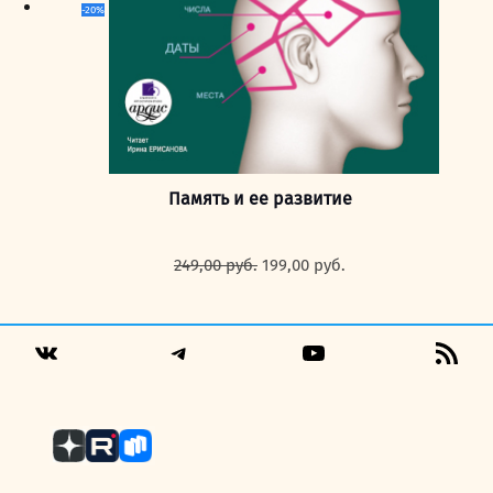
-20%
Память и ее развитие
Первоначальная
Текущая
249,00
руб.
199,00
руб.
цена
цена:
составляла
199,00 руб..
249,00 руб..
Telegram
YouTube
RSS
VK
Fee