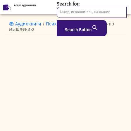
Search for:
Ардис аудиокниги
Skip
to
content
📚 Аудиокниги
/
Психология
/ Путеводитель по
мышлению
Search Button