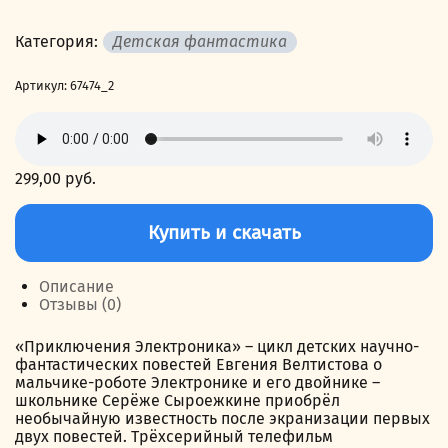
Категория:
Детская фантастика
Артикул:
67474_2
299,00
руб.
Количество
товара
Купить и скачать
Рэсси
–
неуловимый
Описание
друг
Отзывы (0)
«Приключения Электроника» – цикл детских научно-
фантастических повестей Евгения Велтистова о
мальчике-роботе Электронике и его двойнике –
школьнике Серёже Сыроежкине приобрёл
необычайную известность после экранизации первых
двух повестей. Трёхсерийный телефильм