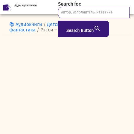
Search for:
Ардис аудиокниги
Skip
to
content
📚 Аудиокниги
/
Детская
/
Детская
фантастика
/ Рэсси – неуловимый друг
Search Button