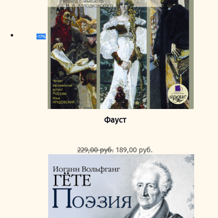
-17%
Фауст
Первоначальная
Текущая
229,00
руб.
189,00
руб.
цена
цена:
составляла
189,00 руб..
229,00 руб..