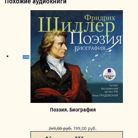
Похожие аудиокниги
-20%
Поэзия. Биография
Первоначальная
Текущая
249,00
руб.
199,00
руб.
цена
цена: