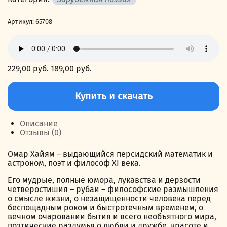
Артикул:
65708
229,00
руб.
Первоначальная
189,00
руб.
Текущая
цена
цена:
Количество
составляла
189,00 руб..
товара
Купить и скачать
229,00 руб..
Рубаи:
«Дай
чашу
Описание
мне
Отзывы (0)
и
слушай...»
Омар Хайям – выдающийся персидский математик и
астроном, поэт и философ XI века.
Его мудрые, полные юмора, лукавства и дерзости
четверостишия – рубаи – философские размышления
о смысле жизни, о незащищенности человека перед
беспощадным роком и быстротечным временем, о
вечном очаровании бытия и всего необъятного мира,
поэтические раздумья о любви и дружбе, красоте и