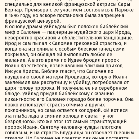
специально для великой французской актрисы Сары
Бернар. Премьера с ее участием состоялась в Париже
в 1896 году, но вскоре постановка была запрещена
французской цензурой.
В основу драмы Уайльдом был положен библейский
миф о Саломее — падчерице иудейского царя Ирода,
невероятно красивой и обольстительной танцовщице.
Ирод и сам пылал к Саломее греховной страстью, и
когда она исполнила с особым блеском танец семи
покрывал, он обещал ей выполнить любое ее
желание. А в это время по Иудее бродил пророк
Иоанн Креститель, возвещавший близкий приход
Иисуса Христа. Библия гласит, что Саломея по
наущению своей матери Иродиады, которую Иоанн
заклеймил как распутницу и убийцу, потребовала от
царя голову пророка. И получила ее на серебряном
блюде. Уайльд придал библейскому сказанию
пикантности: его Саломея гораздо более порочна. Она
ловко использует страсть отчима и других
поклонников, но сама остается холодной. «И вот вся
эта глыба льда в сиянии холода и света – у ног
безродного». Кто же это? Тот самый странствующий
пророк Иоанн. Святому человеку чужды плотские
соблазны, и на страсть блудницы он отвечает гневным
отказом. Но Саломея не сдается: раз он не достается