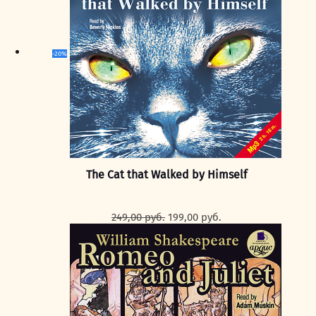
-20%
The Cat that Walked by Himself
Первоначальная
Текущая
249,00
руб.
199,00
руб.
цена
цена:
составляла
199,00 руб..
249,00 руб..