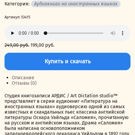
Категория:
Аудиокниги на иностранных языках
Артикул:
53415
249,00
руб.
Первоначальная
199,00
руб.
Текущая
цена
цена:
Количество
составляла
199,00 руб..
товара
Купить и скачать
249,00 руб..
Саломея.
Salome
Описание
Отзывы (0)
Студия книгозаписи АРДИС / Art Dictation studio™
представляет в серии аудиокниг «Литература на
иностранных языках» аудиоверсию одной из самых
известных и скандальных пьес классика английской
литературы Оскара Уайльда «Саломея», прочитанную
на русском и английском языках. Драма «Саломея»
была написана основоположником
западноевропейского декаданса Уайльдом в 1892 году