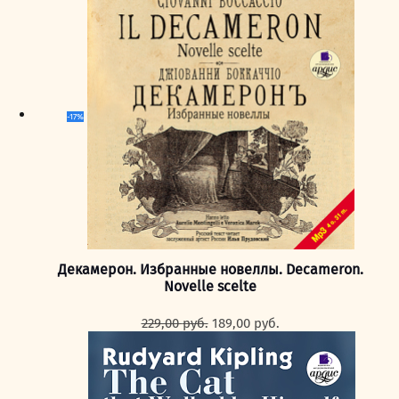
-17%
Декамерон. Избранные новеллы. Decameron.
Novelle scelte
Первоначальная
Текущая
229,00
руб.
189,00
руб.
цена
цена:
составляла
189,00 руб..
229,00 руб..