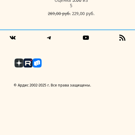
Оценка
5.00
из
5
Первоначальная
Текущая
269,00
руб.
229,00
руб.
цена
цена:
составляла
229,00 руб..
269,00 руб..
Telegram
YouTube
RSS
VK
Fee
© Ардис 2002-2025 г. Все права защищены.