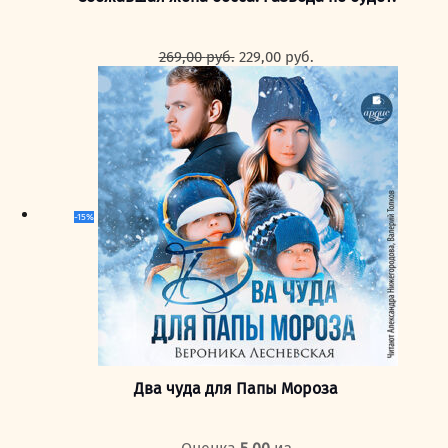
Первоначальная
Текущая
269,00
руб.
229,00
руб.
цена
цена:
составляла
229,00 руб..
269,00 руб..
-15%
Два чуда для Папы Мороза