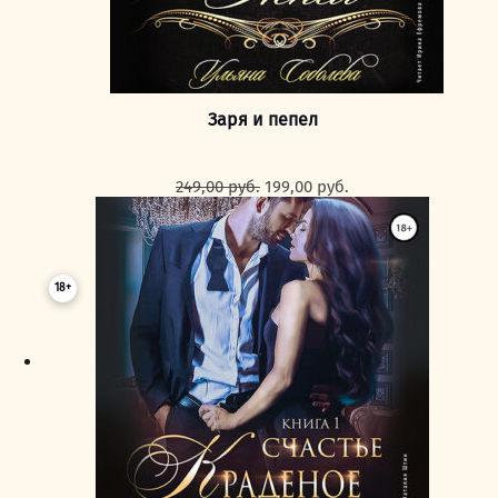
Заря и пепел
Первоначальная
Текущая
249,00
руб.
199,00
руб.
цена
цена:
составляла
199,00 руб..
249,00 руб..
18+