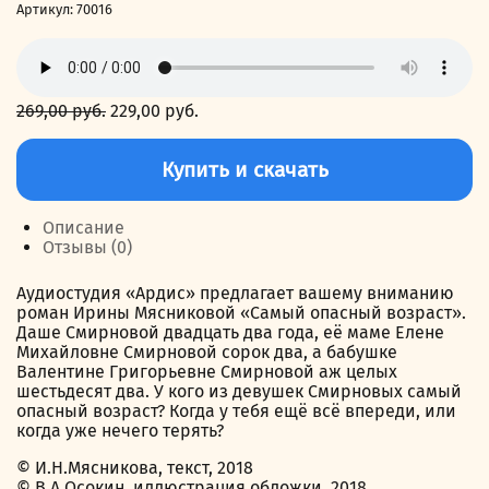
Артикул:
70016
269,00
руб.
Первоначальная
229,00
руб.
Текущая
цена
цена:
Количество
составляла
229,00 руб..
товара
Купить и скачать
269,00 руб..
Самый
опасный
возраст
Описание
Отзывы (0)
Аудиостудия «Ардис» предлагает вашему вниманию
роман Ирины Мясниковой «Самый опасный возраст».
Даше Смирновой двадцать два года, её маме Елене
Михайловне Смирновой сорок два, а бабушке
Валентине Григорьевне Смирновой аж целых
шестьдесят два. У кого из девушек Смирновых самый
опасный возраст? Когда у тебя ещё всё впереди, или
когда уже нечего терять?
© И.Н.Мясникова, текст, 2018
© В.А.Осокин, иллюстрация обложки, 2018