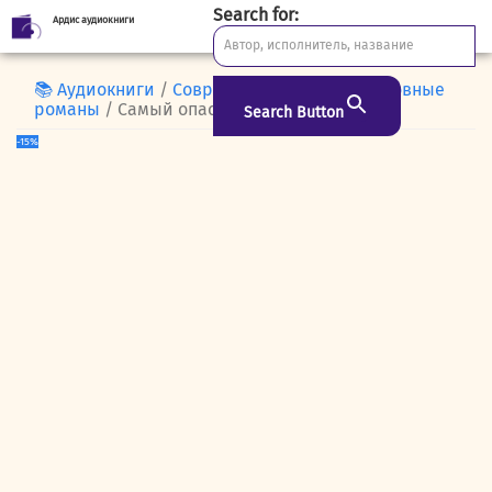
Search for:
Ардис аудиокниги
Skip
to
content
📚 Аудиокниги
/
Современная проза
/
Любовные
романы
/ Самый опасный возраст
Search Button
-15%