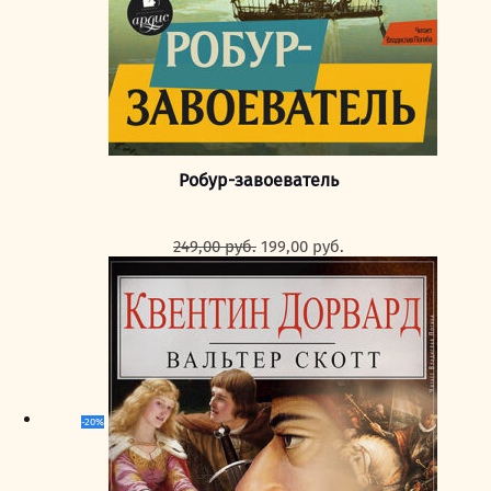
Робур-завоеватель
Первоначальная
Текущая
249,00
руб.
199,00
руб.
цена
цена:
составляла
199,00 руб..
249,00 руб..
-20%