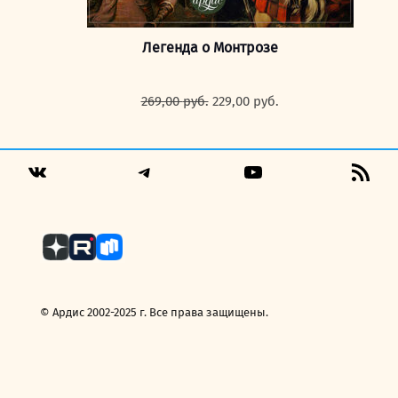
Легенда о Монтрозе
Первоначальная
Текущая
269,00
руб.
229,00
руб.
цена
цена:
составляла
229,00 руб..
269,00 руб..
Telegram
YouTube
RSS
VK
Fee
© Ардис 2002-2025 г. Все права защищены.