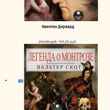
Квентин Дорвард
Первоначальная
Текущая
249,00
руб.
199,00
руб.
цена
цена:
составляла
199,00 руб..
249,00 руб..
-15%