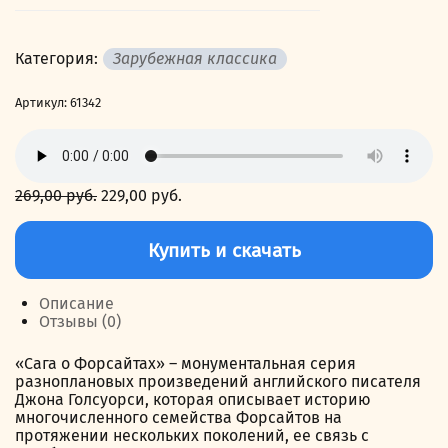
Категория:
Зарубежная классика
Артикул:
61342
269,00
руб.
Первоначальная
229,00
руб.
Текущая
цена
цена:
Количество
составляла
229,00 руб..
товара
Купить и скачать
269,00 руб..
Серебряная
ложка
Описание
Отзывы (0)
«Сага о Форсайтах» – монументальная серия
разноплановых произведений английского писателя
Джона Голсуорси, которая описывает историю
многочисленного семейства Форсайтов на
протяжении нескольких поколений, ее связь с