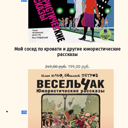
Мой сосед по кровати и другие юмористические
рассказы
Первоначальная
Текущая
249,00
руб.
199,00
руб.
цена
цена:
составляла
199,00 руб..
249,00 руб..
-17%