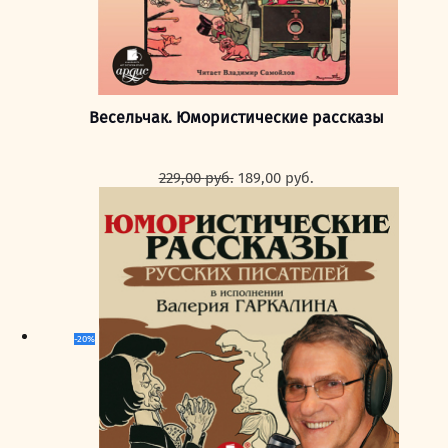
Весельчак. Юмористические рассказы
Первоначальная
Текущая
229,00
руб.
189,00
руб.
цена
цена:
составляла
189,00 руб..
229,00 руб..
-20%