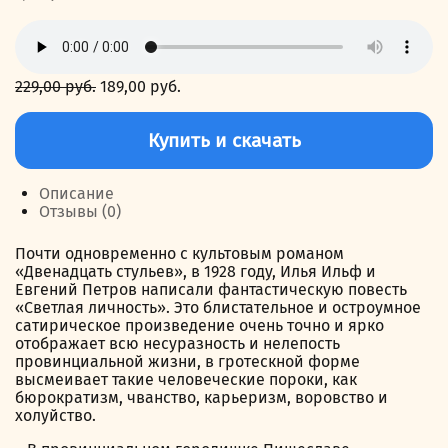
229,00
руб.
Первоначальная
189,00
руб.
Текущая
цена
цена:
Количество
составляла
189,00 руб..
товара
Купить и скачать
229,00 руб..
Светлая
личность
Описание
Отзывы (0)
Почти одновременно с культовым романом
«Двенадцать стульев», в 1928 году, Илья Ильф и
Евгений Петров написали фантастическую повесть
«Светлая личность». Это блистательное и остроумное
сатирическое произведение очень точно и ярко
отображает всю несуразность и нелепость
провинциальной жизни, в гротескной форме
высмеивает такие человеческие пороки, как
бюрократизм, чванство, карьеризм, воровство и
холуйство.