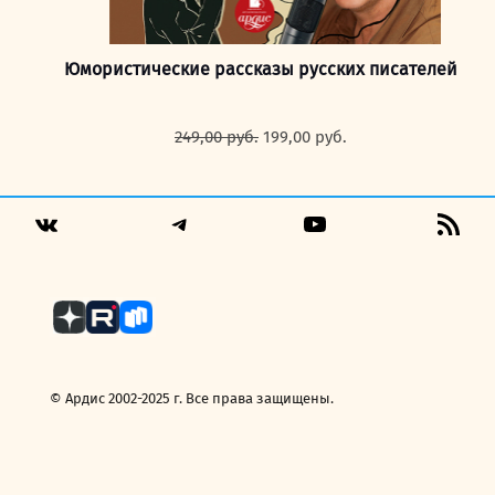
Юмористические рассказы русских писателей
Первоначальная
Текущая
249,00
руб.
199,00
руб.
цена
цена:
составляла
199,00 руб..
249,00 руб..
Telegram
YouTube
RSS
VK
Fee
© Ардис 2002-2025 г. Все права защищены.