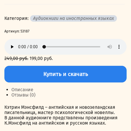
Категория:
Аудиокниги на иностранных языках
Артикул:
53187
249,00
руб.
Первоначальная
199,00
руб.
Текущая
цена
цена:
Количество
составляла
199,00 руб..
товара
Купить и скачать
249,00 руб..
Taking
The
Veil.
Описание
Stories.
Отзывы (0)
Прозрение.
Рассказы
Кэтрин Мэнсфилд – английская и новозеландская
писательница, мастер психологической новеллы.
В данной аудиокниге представлены произведения
К.Мэнсфилд на английском и русском языках.