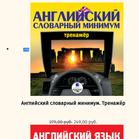
-11%
Английский словарный минимум. Тренажёр
Первоначальная
Текущая
279,00
руб.
249,00
руб.
цена
цена:
составляла
249,00 руб..
279,00 руб..