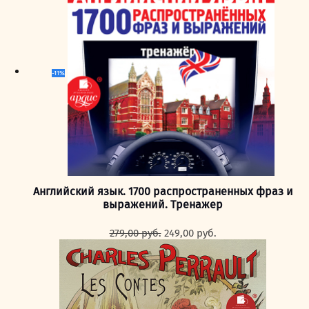
-11%
Английский язык. 1700 распространенных фраз и
выражений. Тренажер
Первоначальная
Текущая
279,00
руб.
249,00
руб.
цена
цена:
составляла
249,00 руб..
279,00 руб..