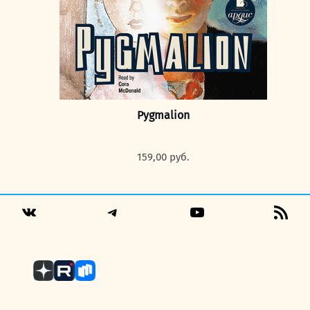
Pygmalion
159,00
руб.
Telegram
YouTube
RSS
VK
Fee