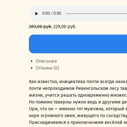
269,00
руб.
Первоначальная
229,00
руб.
Текущая
цена
цена:
Количество
составляла
229,00 руб..
товара
269,00 руб..
Таверна
«Лапы
Описание
и
Отзывы (0)
хвост»
2
Как известно, инициатива почти всегда нака
почти непроходимом Ривенгольском лесу тав
жизни, учится решать одновременно множеств
Но помимо таверны нужно ведь и другими де
Ори, что он — именно тот мужчина, который 
норе огромного змея, живущего по соседству
Присоединяемся к приключениям весёлой ком