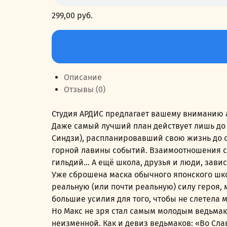
299,00
руб.
Количество
товара
Теряя
маски
Описание
Отзывы (0)
Студия АРДИС предлагает вашему вниманию а
Даже самый лучший план действует лишь до 
Синдзи), распланировавший свою жизнь до с
горной лавины событий. Взаимоотношения с
гильдий… А ещё школа, друзья и люди, завис
Уже сброшена маска обычного японского шко
реальную (или почти реальную) силу героя, 
большие усилия для того, чтобы не слетела
Но Макс не зря стал самым молодым ведьмако
неизменной. Как и девиз ведьмаков: «Во Сла