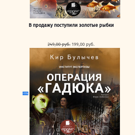
В продажу поступили золотые рыбки
Первоначальная
Текущая
249,00
руб.
199,00
руб.
цена
цена:
составляла
199,00 руб..
249,00 руб..
-11%