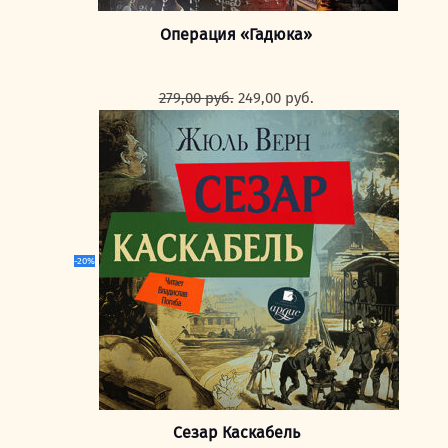
Операция «Гадюка»
Первоначальная
Текущая
279,00
руб.
249,00
руб.
цена
цена:
составляла
249,00 руб..
279,00 руб..
-20%
Сезар Каскабель