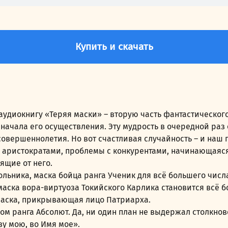
Купить и скачать
удиокнигу «Теряя маски» – вторую часть фантастического
начала его осуществления. Эту мудрость в очередной раз 
овершеннолетия. Но вот счастливая случайность – и наш
 аристократами, проблемы с конкурентами, начинающаяся
ящие от него.
льника, маска бойца ранга Ученик для всё большего числ
маска вора-виртуоза Токийского Карлика становится всё б
 маска, прикрывающая лицо Патриарха.
м ранга Абсолют. Да, ни один план не выдержал столкнове
ву мою, во Имя мое».