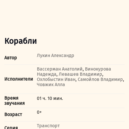
Корабли
Лукин Александр
Автор
Вассерман Анатолий
,
Винокурова
Надежда
,
Левашев Владимир
,
Исполнители
Охлобыстин Иван
,
Самойлов Владимир
,
Човжик Алла
Время
01 ч. 10 мин.
звучания
0+
Возраст
Транспорт
Серия