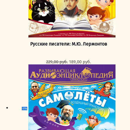
Русские писатели: М.Ю. Лермонтов
Первоначальная
Текущая
229,00
руб.
189,00
руб.
цена
цена:
составляла
189,00 руб..
229,00 руб..
-17%