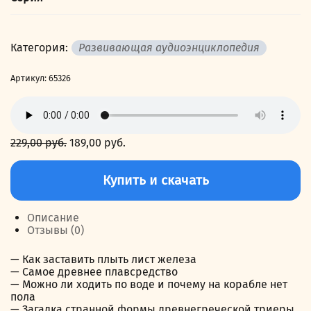
Категория:
Развивающая аудиоэнциклопедия
Артикул:
65326
229,00
руб.
Первоначальная
189,00
руб.
Текущая
цена
цена:
Количество
составляла
189,00 руб..
товара
Купить и скачать
229,00 руб..
Корабли
Описание
Отзывы (0)
— Как заставить плыть лист железа
— Самое древнее плавсредство
— Можно ли ходить по воде и почему на корабле нет
пола
— Загадка странной формы древнегреческой триеры