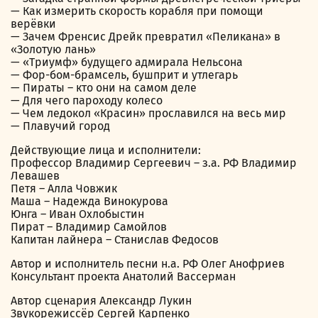
— Как измерить скорость корабля при помощи
верёвки
— Зачем Френсис Дрейк превратил «Пеликана» в
«Золотую лань»
— «Триумф» будущего адмирала Нельсона
— Фор-бом-брамсель, бушприт и утлегарь
— Пираты – кто они на самом деле
— Для чего пароходу колесо
— Чем ледокол «Красин» прославился на весь мир
— Плавучий город
Действующие лица и исполнители:
Профессор Владимир Сергеевич – з.а. РФ Владимир
Левашев
Петя – Алла Човжик
Маша – Надежда Винокурова
Юнга – Иван Охлобыстин
Пират – Владимир Самойлов
Капитан лайнера – Станислав Федосов
Автор и исполнитель песни н.а. РФ Олег Анофриев
Консультант проекта Анатолий Вассерман
Автор сценария Александр Лукин
Звукорежиссёр Сергей Карпенко