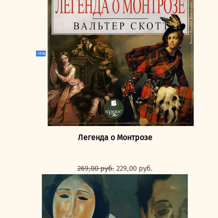
-15%
Легенда о Монтрозе
Первоначальная
Текущая
269,00
руб.
229,00
руб.
цена
цена:
составляла
229,00 руб..
269,00 руб..