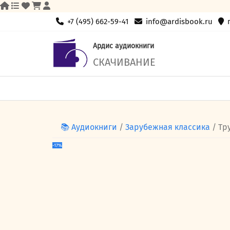
Skip
+7 (495) 662-59-41
info@ardisbook.ru
to
content
Ардис аудиокниги
СКАЧИВАНИЕ
📚 Аудиокниги
/
Зарубежная классика
/ Тр
-17%