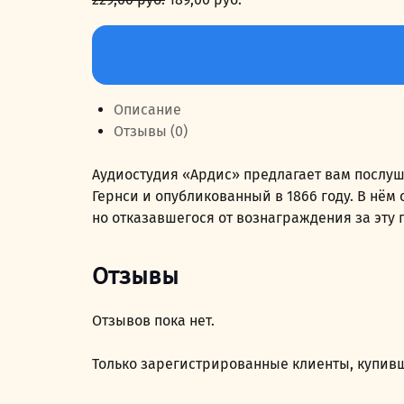
цена
цена:
Количество
составляла
189,00 руб..
товара
229,00 руб..
Труженики
моря
Описание
Отзывы (0)
Аудиостудия «Ардис» предлагает вам послуш
Гернси и опубликованный в 1866 году. В нё
но отказавшегося от вознаграждения за эту 
Отзывы
Отзывов пока нет.
Только зарегистрированные клиенты, купивш