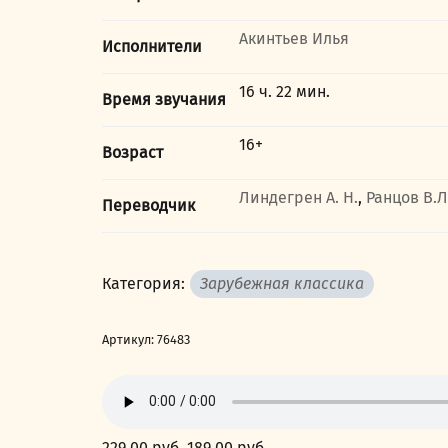
Акинтьев Илья
Исполнители
16 ч. 22 мин.
Время звучания
16+
Возраст
Линдегрен А. Н.
,
Ранцов В.Л
Переводчик
Категория:
Зарубежная классика
Артикул:
76483
229,00
руб.
Первоначальная
189,00
руб.
Текущая