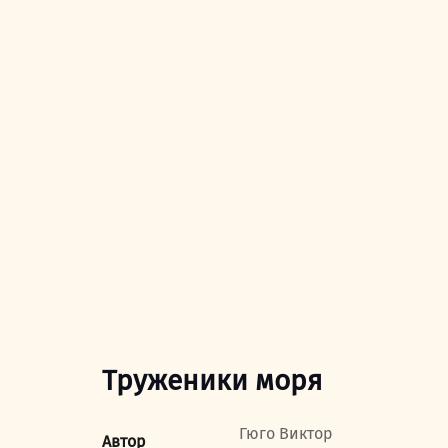
Труженики моря
Гюго Виктор
Автор