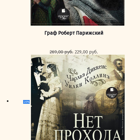
Граф Роберт Парижский
Первоначальная
Текущая
269,00
руб.
229,00
руб.
цена
цена:
составляла
229,00 руб..
269,00 руб..
-20%