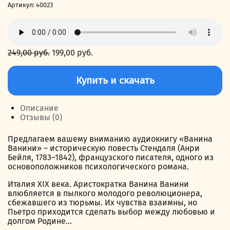
Артикул:
40023
249,00
руб.
Первоначальная
199,00
руб.
Текущая
цена
цена:
Количество
составляла
199,00 руб..
товара
Купить и скачать
249,00 руб..
Ванина
Ванини
Описание
Отзывы (0)
Предлагаем вашему вниманию аудиокнигу «Ванина
Ванини» – историческую повесть Стендаля (Анри
Бейля, 1783–1842), французского писателя, одного из
основоположников психологического романа.
Италия XIX века. Аристократка Ванина Ванини
влюбляется в пылкого молодого революционера,
сбежавшего из тюрьмы. Их чувства взаимны, но
Пьетро приходится сделать выбор между любовью и
долгом Родине…