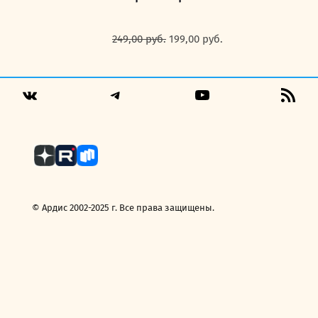
Первоначальная
Текущая
249,00
руб.
199,00
руб.
цена
цена:
составляла
199,00 руб..
249,00 руб..
Telegram
YouTube
RSS
VK
Fee
© Ардис 2002-2025 г. Все права защищены.