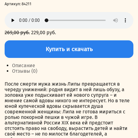
Артикул:
84211
269,00
руб.
Первоначальная
229,00
руб.
Текущая
цена
цена:
Количество
составляла
229,00 руб..
товара
Купить и скачать
269,00 руб..
Вдова
на
выданье
Описание
Отзывы (0)
После смерти мужа жизнь Липы превращается в
череду унижений: родня видит в ней лишь обузу, а
золовка уже подыскивает ей нового супруга – и
мнение самой вдовы никого не интересует. Но в теле
юной купеческой вдовы скрывается душа
современной женщины: Липа не готова мириться с
ролью покорной пешки в чужой игре. В
альтернативной России XIX века ей предстоит
отстоять право на свободу, вырастить детей и найти
своё место – не по милости благодетелей, а