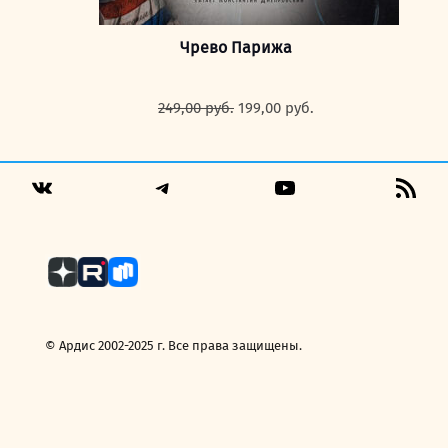
Чрево Парижа
Первоначальная
Текущая
249,00
руб.
199,00
руб.
цена
цена:
составляла
199,00 руб..
249,00 руб..
Telegram
YouTube
RSS
VK
Fee
© Ардис 2002-2025 г. Все права защищены.