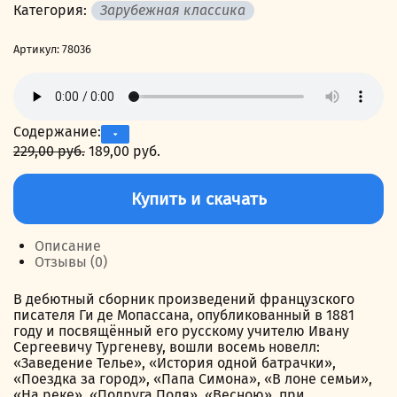
Категория:
Зарубежная классика
Артикул:
78036
Содержание:
229,00
руб.
Первоначальная
189,00
руб.
Текущая
цена
цена:
Количество
составляла
189,00 руб..
товара
Купить и скачать
229,00 руб..
Заведение
Телье.
Новеллы
Описание
Отзывы (0)
В дебютный сборник произведений французского
писателя Ги де Мопассана, опубликованный в 1881
году и посвящённый его русскому учителю Ивану
Сергеевичу Тургеневу, вошли восемь новелл:
«Заведение Телье», «История одной батрачки»,
«Поездка за город», «Папа Симона», «В лоне семьи»,
«На реке», «Подруга Поля», «Весною», при