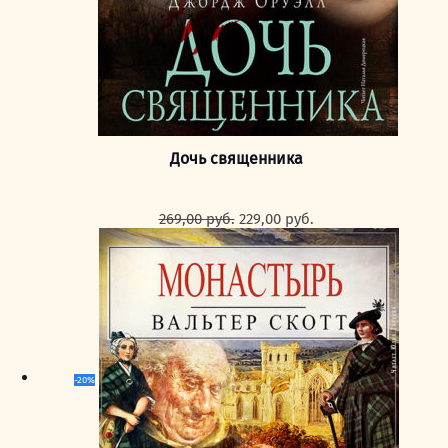
Дочь священника
Первоначальная
Текущая
269,00
руб.
229,00
руб.
цена
цена:
составляла
229,00 руб..
269,00 руб..
-20%