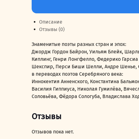
товара
249,00 руб..
Жемчужины
мировой
Описание
поэзии
Отзывы (0)
в
переводах
Знаменитые поэты разных стран и эпох:
поэтов
Джордж Гордон Байрон, Уильям Блейк, Шарль 
Серебряного
Киплинг, Генри Лонгфелло, Федерико Гарсиа
века
Шекспир, Перси Биши Шелли, Андре Шенье, 
в переводах поэтов Серебряного века:
Иннокентия Анненского, Константина Бальмо
Василия Гиппиуса, Николая Гумилёва, Вячес
Соловьёва, Фёдора Сологуба, Владислава Хо
Отзывы
Отзывов пока нет.