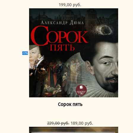
199,00
руб.
-17%
Сорок пять
Первоначальная
Текущая
229,00
руб.
189,00
руб.
цена
цена: