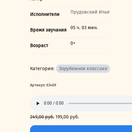
Прудовский Илья
Исполнители
05 ч. 03 мин.
Время звучания
0+
Возраст
Категория:
Зарубежная классика
Артикул:
63469
249,00
руб.
Первоначальная
199,00
руб.
Текущая
цена
цена:
Количество
составляла
199,00 руб..