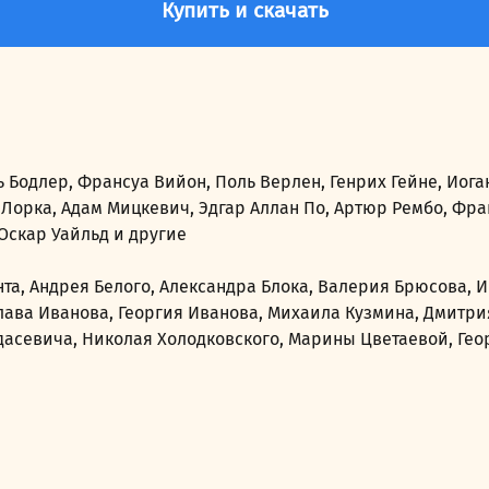
Купить и скачать
Бодлер, Франсуа Вийон, Поль Верлен, Генрих Гейне, Иоган
 Лорка, Адам Мицкевич, Эдгар Аллан По, Артюр Рембо, Фр
Оскар Уайльд и другие
нта, Андрея Белого, Александра Блока, Валерия Брюсова,
лава Иванова, Георгия Иванова, Михаила Кузмина, Дмитри
дасевича, Николая Холодковского, Марины Цветаевой, Ге