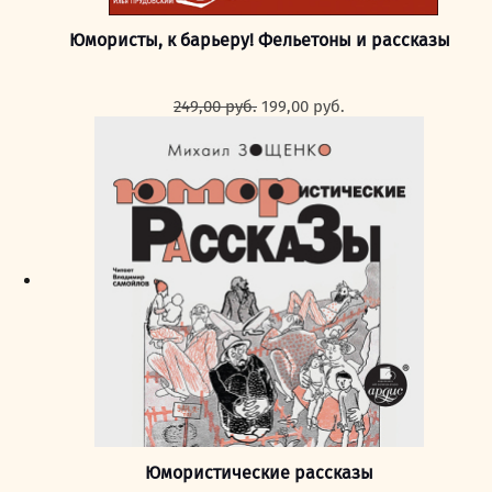
Юмористы, к барьеру! Фельетоны и рассказы
Первоначальная
Текущая
249,00
руб.
199,00
руб.
цена
цена:
составляла
199,00 руб..
249,00 руб..
Юмористические рассказы