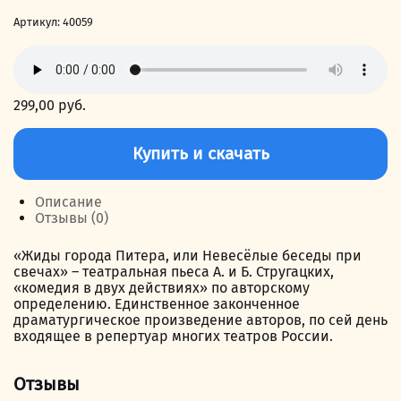
Артикул:
40059
299,00
руб.
Количество
товара
Купить и скачать
Жиды
города
Питера,
Описание
или
Отзывы (0)
Невесёлые
беседы
«Жиды города Питера, или Невесёлые беседы при
при
свечах» – театральная пьеса А. и Б. Стругацких,
свечах
«комедия в двух действиях» по авторскому
определению. Единственное законченное
драматургическое произведение авторов, по сей день
входящее в репертуар многих театров России.
Отзывы