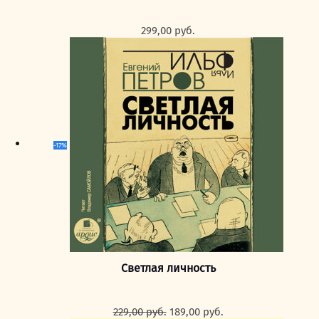
299,00
руб.
-17%
Светлая личность
Первоначальная
Текущая
229,00
руб.
189,00
руб.