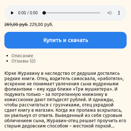
269,00
руб.
Первоначальная
229,00
руб.
Текущая
цена
цена:
Количество
составляла
229,00 руб..
товара
Купить и скачать
269,00 руб..
Журавлёнок
и
молнии
Описание
Отзывы (0)
Юрке Журавину в наследство от дедушки достались
редкие книги. Отец, водитель самосвала, «работяга»,
искренне не понимает увлечения сына мудреными
фолиантами – ему куда ближе «Три мушкетера». И
подумать только – за потрепанную книжонку в
комиссионке дают пятьдесят рублей. И однажды,
чтобы рассчитаться с грузчиками, отец украдкой
сдает книгу в магазин. Когда же пропажа вскрылась,
он увильнул от ответа. Выведенный из себя суровым
обличением сына, Журавин-отец решает проучить его
старым дедовским способом – жестокой поркой…