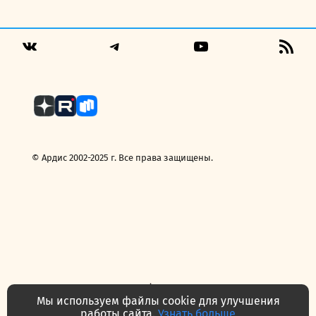
цена
цена:
составляла
189,00 руб..
229,00 руб..
Telegram
YouTube
RSS
VK
Fee
© Ардис 2002-2025 г. Все права защищены.
Политика конфиденциальности
Договор — публичная оферта
Мы используем файлы cookie для улучшения
Часто задаваемые вопросы
Контакты
О нас
работы сайта.
Узнать больше