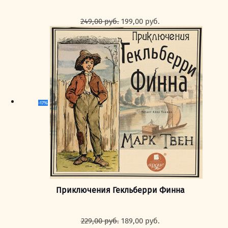
Первоначальная
Текущая
249,00
руб.
199,00
руб.
цена
цена:
составляла
199,00 руб..
249,00 руб..
-17%
Приключения Гекльберри Финна
Первоначальная
Текущая
229,00
руб.
189,00
руб.