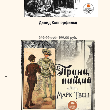
Давид Копперфильд
Первоначальная
Текущая
249,00
руб.
199,00
руб.
цена
цена:
составляла
199,00 руб..
249,00 руб..