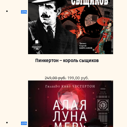
-20%
Пинкертон – король сыщиков
Первоначальная
Текущая
249,00
руб.
199,00
руб.
цена
цена:
составляла
199,00 руб..
249,00 руб..
-20%