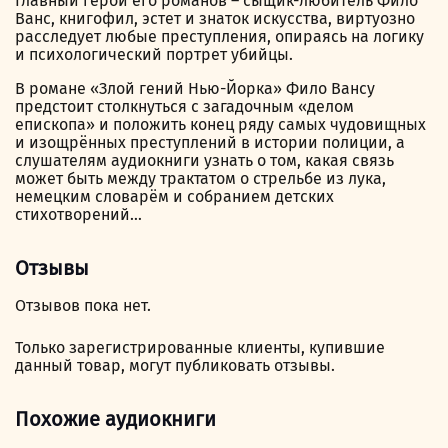
Главный герой его романов – сыщик-любитель Фило
Ванс, книгофил, эстет и знаток искусства, виртуозно
расследует любые преступления, опираясь на логику
и психологический портрет убийцы.
В романе «Злой гений Нью-Йорка» Фило Вансу
предстоит столкнуться с загадочным «делом
епископа» и положить конец ряду самых чудовищных
и изощрённых преступлений в истории полиции, а
слушателям аудиокниги узнать о том, какая связь
может быть между трактатом о стрельбе из лука,
немецким словарём и собранием детских
стихотворений…
Отзывы
Отзывов пока нет.
Только зарегистрированные клиенты, купившие
данный товар, могут публиковать отзывы.
Похожие аудиокниги