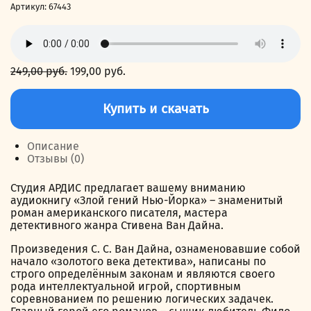
Артикул:
67443
249,00
руб.
Первоначальная
199,00
руб.
Текущая
цена
цена:
Количество
составляла
199,00 руб..
товара
Купить и скачать
249,00 руб..
Злой
гений
Нью-
Описание
Йорка
Отзывы (0)
Студия АРДИС предлагает вашему вниманию
аудиокнигу «Злой гений Нью-Йорка» – знаменитый
роман американского писателя, мастера
детективного жанра Стивена Ван Дайна.
Произведения С. С. Ван Дайна, ознаменовавшие собой
начало «золотого века детектива», написаны по
строго определённым законам и являются своего
рода интеллектуальной игрой, спортивным
соревнованием по решению логических задачек.