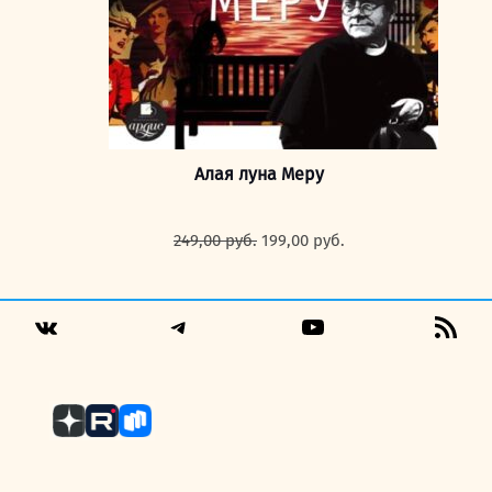
Алая луна Меру
Первоначальная
Текущая
249,00
руб.
199,00
руб.
цена
цена:
составляла
199,00 руб..
249,00 руб..
Telegram
YouTube
RSS
VK
Fee