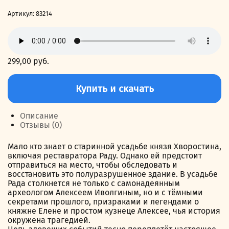
Артикул:
83214
299,00
руб.
Количество
товара
Купить и скачать
Зов
призрачных
сердец
Описание
Отзывы (0)
Мало кто знает о старинной усадьбе князя Хворостина,
включая реставратора Раду. Однако ей предстоит
отправиться на место, чтобы обследовать и
восстановить это полуразрушенное здание. В усадьбе
Рада столкнется не только с самонадеянным
археологом Алексеем Иволгиным, но и с тёмными
секретами прошлого, призраками и легендами о
княжне Елене и простом кузнеце Алексее, чья история
окружена трагедией.