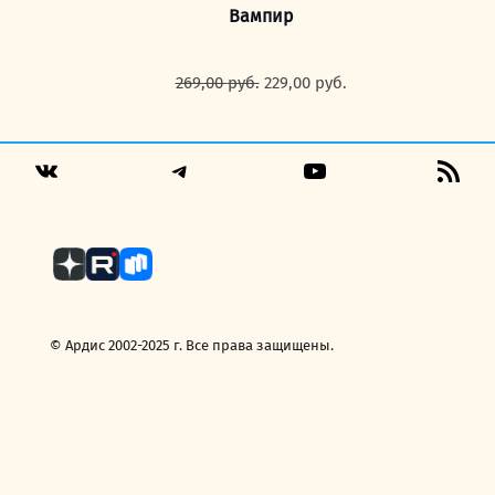
Вампир
Первоначальная
Текущая
269,00
руб.
229,00
руб.
цена
цена:
составляла
229,00 руб..
269,00 руб..
Telegram
YouTube
RSS
VK
Fee
© Ардис 2002-2025 г. Все права защищены.