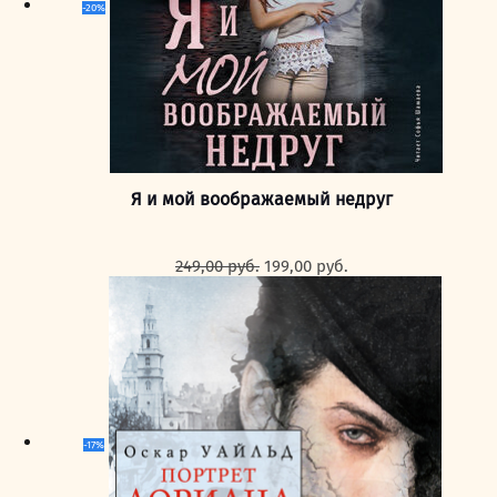
-20%
Я и мой воображаемый недруг
Первоначальная
Текущая
249,00
руб.
199,00
руб.
цена
цена:
составляла
199,00 руб..
249,00 руб..
-17%