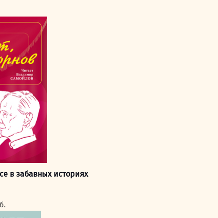
се в забавных историях
чальная
Текущая
б.
цена: