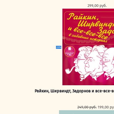
299,00
руб.
-20%
Райкин, Ширвиндт, Задорнов и все-все-в
Первона
249,00
руб.
199,00
ру
цена