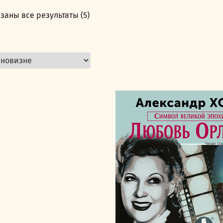
заны все результаты (5)
Сортировка:
самые
недавние