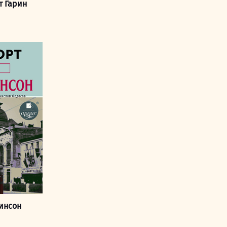
т Гарин
тинсон