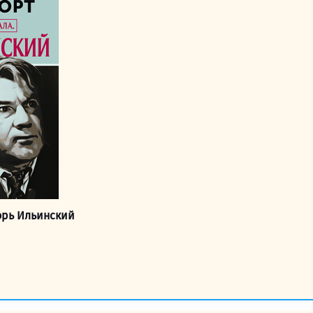
ла
199,00 руб..
б..
орь Ильинский