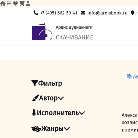
Skip
+7 (495) 662-59-41
info@ardisbook.ru
to
content
Ардис аудиокниги
СКАЧИВАНИЕ
📚 А
Фильтр
Автор
Исполнитель
Алекса
хозяйс
Жанры
премии