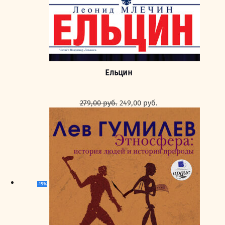
Ельцин
Первоначальная
Текущая
279,00
руб.
249,00
руб.
цена
цена:
составляла
249,00 руб..
279,00 руб..
-15%