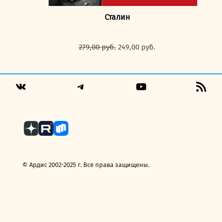
Сталин
Первоначальная
Текущая
279,00
руб.
249,00
руб.
цена
цена:
составляла
249,00 руб..
279,00 руб..
Telegram
YouTube
RSS
VK
Fee
© Ардис 2002-2025 г. Все права защищены.