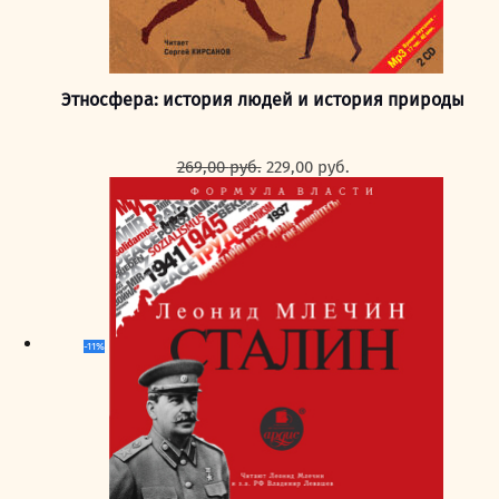
Этносфера: история людей и история природы
Первоначальная
Текущая
269,00
руб.
229,00
руб.
цена
цена:
составляла
229,00 руб..
269,00 руб..
-11%