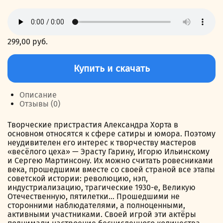
299,00
руб.
Количество
товара
Купить и скачать
Король
гротеска.
Мартинсон
Описание
Отзывы (0)
Творческие пристрастия Александра Хорта в
основном относятся к сфере сатиры и юмора. Поэтому
неудивителен его интерес к творчеству мастеров
«весёлого цеха» — Эрасту Гарину, Игорю Ильинскому
и Сергею Мартинсону. Их можно считать ровесниками
века, прошедшими вместе со своей страной все этапы
советской истории: революцию, нэп,
индустриализацию, трагические 1930-е, Великую
Отечественную, пятилетки… Прошедшими не
сторонними наблюдателями, а полноценными,
активными участниками. Своей игрой эти актёры