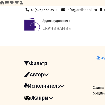
Skip
+7 (495) 662-59-41
info@ardisbook.ru
to
content
Ардис аудиокниги
СКАЧИВАНИЕ
📚 А
Фильтр
Автор
Исполнитель
Свияш 
общим 
Жанры