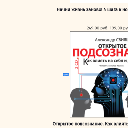
Начни жизнь заново! 4 шага к н
Первона
249,00
руб.
199,00
ру
цена
составля
249,00 ру
-20%
Открытое подсознание. Как влиять