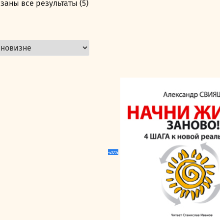
заны все результаты (5)
Сортировка:
самые
недавние
-20%