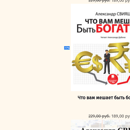
229,00
руб.
189,00
ру
цена
составля
229,00 ру
-17%
Что вам мешает быть б
Первона
229,00
руб.
189,00
ру
цена
составля