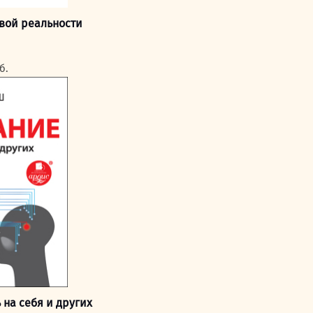
овой реальности
чальная
Текущая
б.
цена:
ла
199,00 руб..
б..
 на себя и других