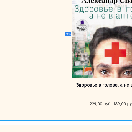
229,00 ру
-17%
Здоровье в голове, а не 
Первона
229,00
руб.
189,00
ру
цена
составля
229,00 ру