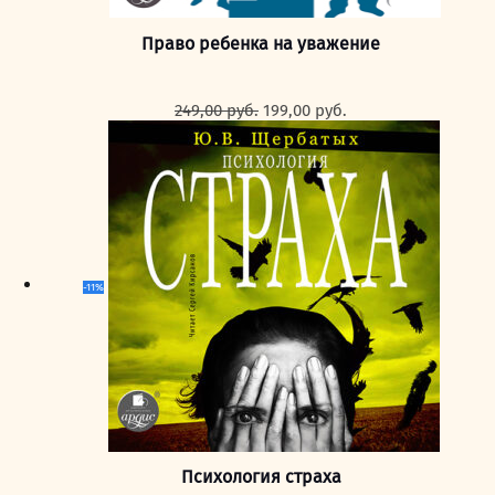
Право ребенка на уважение
Первоначальная
Текущая
249,00
руб.
199,00
руб.
цена
цена:
составляла
199,00 руб..
249,00 руб..
-11%
Психология страха