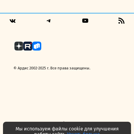
цена
цена:
составляла
199,00 руб..
249,00 руб..
Telegram
YouTube
RSS
VK
Fee
© Ардис 2002-2025 г. Все права защищены.
Политика конфиденциальности
Договор — публичная оферта
Мы используем файлы cookie для улучшения