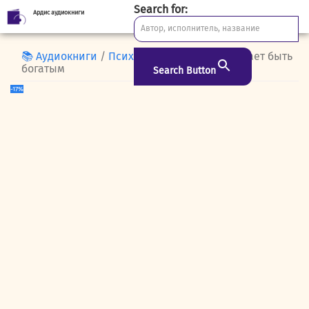
Search for:
Ардис аудиокниги
Skip
to
content
📚 Аудиокниги
/
Психология
/ Что вам мешает быть
богатым
Search Button
-17%