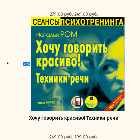
Первоначальная
Текущая
279,00
руб.
249,00
руб.
цена
цена:
составляла
249,00 руб..
279,00 руб..
-20%
Хочу говорить красиво! Техники речи
Первоначальная
Текущая
249,00
руб.
199,00
руб.