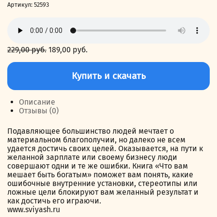
Артикул:
52593
229,00
руб.
Первоначальная
189,00
руб.
Текущая
цена
цена:
Количество
составляла
189,00 руб..
товара
Купить и скачать
229,00 руб..
Что
вам
мешает
Описание
быть
Отзывы (0)
богатым
Подавляющее большинство людей мечтает о
материальном благополучии, но далеко не всем
удается достичь своих целей. Оказывается, на пути к
желанной зарплате или своему бизнесу люди
совершают одни и те же ошибки. Книга «Что вам
мешает быть богатым» поможет вам понять, какие
ошибочные внутренние установки, стереотипы или
ложные цели блокируют вам желанный результат и
как достичь его играючи.
www.sviyash.ru