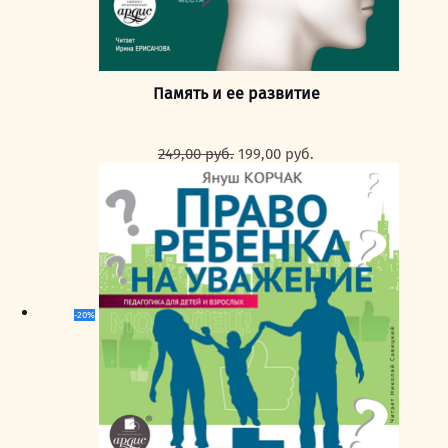
Память и ее развитие
Первоначальная
Текущая
249,00
руб.
199,00
руб.
цена
цена:
составляла
199,00 руб..
249,00 руб..
-20%