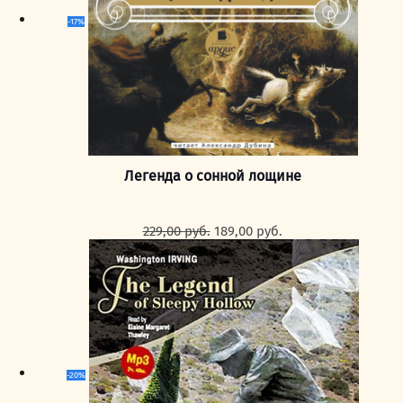
-17%
Легенда о сонной лощине
Первоначальная
Текущая
229,00
руб.
189,00
руб.
цена
цена:
составляла
189,00 руб..
229,00 руб..
-20%