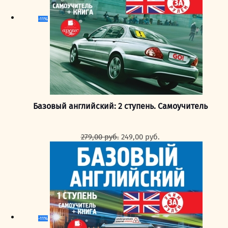
-11%
Базовый английский: 2 ступень. Самоучитель
Первоначальная
Текущая
279,00
руб.
249,00
руб.
цена
цена:
составляла
249,00 руб..
279,00 руб..
-11%