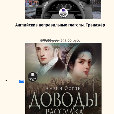
Английские неправильные глаголы. Тренажёр
Первоначальная
Текущая
279,00
руб.
249,00
руб.
цена
цена:
составляла
249,00 руб..
279,00 руб..
-20%