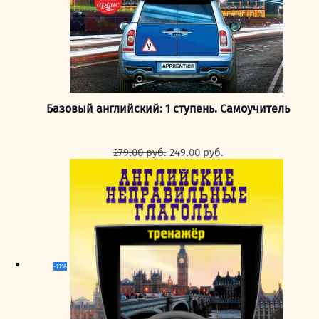
Базовый английский: 1 ступень. Самоучитель
Первоначальная
Текущая
279,00
руб.
249,00
руб.
цена
цена:
составляла
249,00 руб..
279,00 руб..
-11%