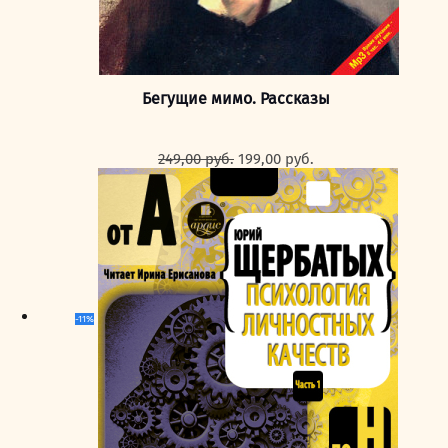
Бегущие мимо. Рассказы
Первоначальная
Текущая
249,00
руб.
199,00
руб.
цена
цена:
составляла
199,00 руб..
249,00 руб..
-11%