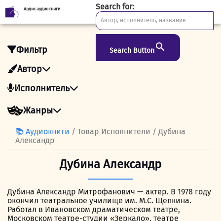
Search for:
Ардис аудиокниги
Skip
to
content
Фильтр
Search Button
Автор
Исполнитель
Жанры
📚 Аудиокниги
/ Товар Исполнители / Дубина
Александр
Дубина Александр
Дубина Александр Митрофанович — актер. В 1978 году
окончил театральное училище им. М.С. Щепкина.
Работал в Ивановском драматическом театре,
Московском театре-студии «Зеркало», театре