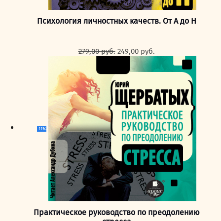
Психология личностных качеств. От А до Н
Первоначальная
Текущая
279,00
руб.
249,00
руб.
цена
цена:
составляла
249,00 руб..
279,00 руб..
-11%
Практическое руководство по преодолению