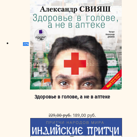
составляла
189,00 руб..
229,00 руб..
-17%
Здоровье в голове, а не в аптеке
Первоначальная
Текущая
229,00
руб.
189,00
руб.
цена
цена:
составляла
189,00 руб..
229,00 руб..