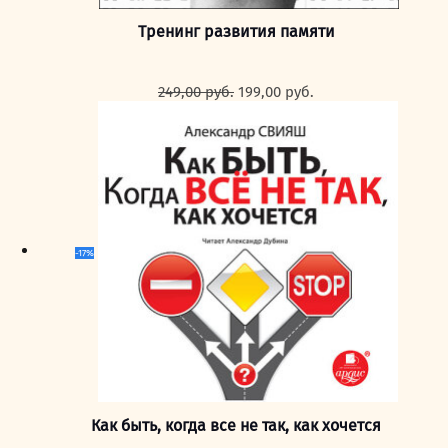
Тренинг развития памяти
Первоначальная
Текущая
249,00
руб.
199,00
руб.
цена
цена:
составляла
199,00 руб..
249,00 руб..
-17%
Как быть, когда все не так, как хочется