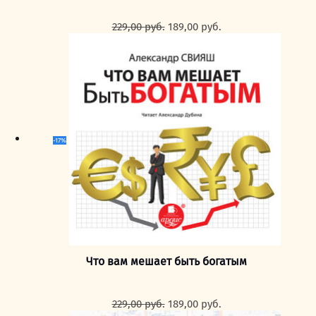
Первоначальная
Текущая
229,00
руб.
189,00
руб.
цена
цена:
составляла
189,00 руб..
229,00 руб..
-17%
Что вам мешает быть богатым
Первоначальная
Текущая
229,00
руб.
189,00
руб.
цена
цена: