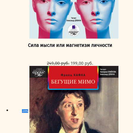
Сила мысли или магнетизм личности
Первоначальная
Текущая
249,00
руб.
199,00
руб.
цена
цена:
составляла
199,00 руб..
249,00 руб..
-20%