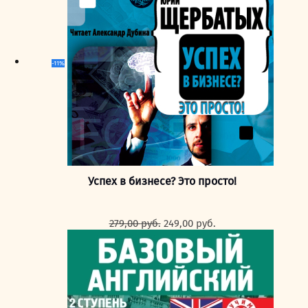
-11%
Успех в бизнесе? Это просто!
Первоначальная
Текущая
279,00
руб.
249,00
руб.
цена
цена:
составляла
249,00 руб..
279,00 руб..