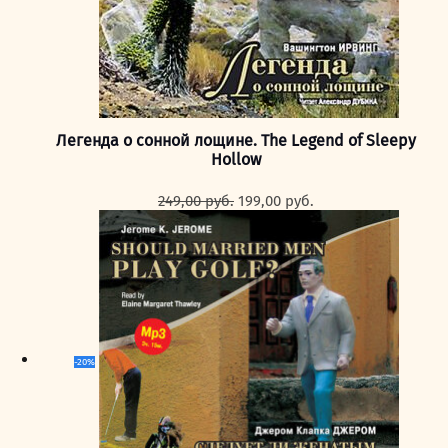
Легенда о сонной лощине. The Legend of Sleepy
Hollow
Первоначальная
Текущая
249,00
руб.
199,00
руб.
цена
цена:
составляла
199,00 руб..
249,00 руб..
-20%