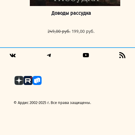
Доводы рассудка
Первоначальная
Текущая
249,00
руб.
199,00
руб.
цена
цена:
составляла
199,00 руб..
249,00 руб..
Telegram
YouTube
RSS
VK
Fee
© Ардис 2002-2025 г. Все права защищены.