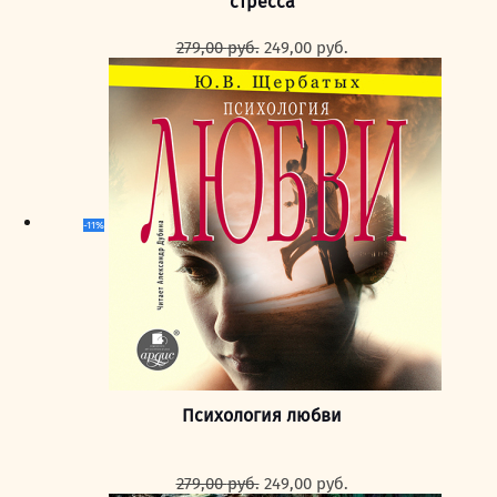
стресса
Первоначальная
Текущая
279,00
руб.
249,00
руб.
цена
цена:
составляла
249,00 руб..
279,00 руб..
-11%
Психология любви
Первоначальная
Текущая
279,00
руб.
249,00
руб.