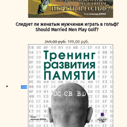
Следует ли женатым мужчинам играть в гольф?
Should Married Men Play Golf?
Первоначальная
Текущая
249,00
руб.
199,00
руб.
цена
цена:
составляла
199,00 руб..
249,00 руб..
-20%