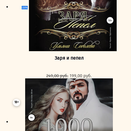
-20%
Заря и пепел
Первоначальная
Текущая
249,00
руб.
199,00
руб.
цена
цена:
составляла
199,00 руб..
249,00 руб..
18+