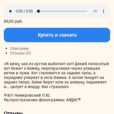
89,00
руб.
Количество
товара
Купить и скачать
Франциск
Ассизский
Описание
Отзывы (0)
«Я вижу, как из кустов выбегает кот! Дикий полосатый
кот бежит к бомжу, перепрыгивая через упавшие
ветки и лужи. Кот становится на задние лапы, а
передние упирает в ноги бомжа. А затем танцует на
задних лапах. Бомж берет кота за шкирку, поднимает
и… целует в морду. Как страшно!»
©&℗ Немировский П.Ю.
Распространение фонограммы: АРДИС®
Отзывы