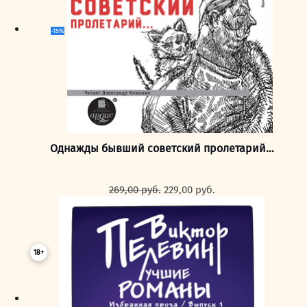
-15%
Однажды бывший советский пролетарий…
Первоначальная
Текущая
269,00
руб.
229,00
руб.
цена
цена:
составляла
229,00 руб..
269,00 руб..
18+