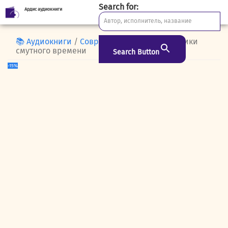
Search for:
Ардис аудиокниги
Skip
to
content
📚 Аудиокниги
/
Современная проза
/ Дачники
смутного времени
Search Button
-15%