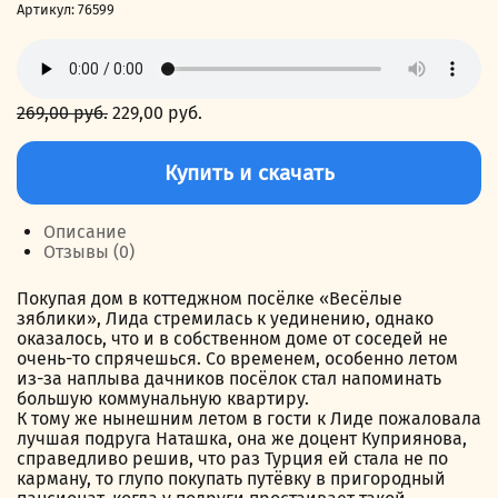
Артикул:
76599
269,00
руб.
Первоначальная
229,00
руб.
Текущая
цена
цена:
Количество
составляла
229,00 руб..
товара
Купить и скачать
269,00 руб..
Дачники
смутного
времени
Описание
Отзывы (0)
Покупая дом в коттеджном посёлке «Весёлые
зяблики», Лида стремилась к уединению, однако
оказалось, что и в собственном доме от соседей не
очень-то спрячешься. Со временем, особенно летом
из-за наплыва дачников посёлок стал напоминать
большую коммунальную квартиру.
К тому же нынешним летом в гости к Лиде пожаловала
лучшая подруга Наташка, она же доцент Куприянова,
справедливо решив, что раз Турция ей стала не по
карману, то глупо покупать путёвку в пригородный