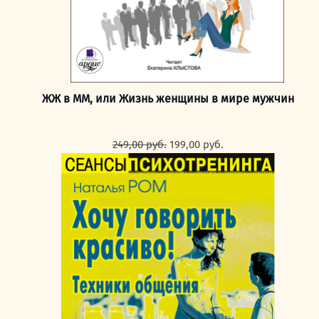
ЖЖ в ММ, или Жизнь женщины в мире мужчин
Первоначальная
Текущая
249,00
руб.
199,00
руб.
цена
цена:
составляла
199,00 руб..
249,00 руб..