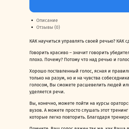
товара
249,00 руб..
Хочу
говорить
Описание
красиво!
Отзывы (0)
Техники
речи
КАК научиться управлять своей речью? КАК с
Говорить красиво – значит говорить убедите
плохо. Почему? Потому что над речью и голо
Хорошо поставленный голос, ясная и правиль
только на разум, но и на чувства собеседник
голосом, Вы сможете расшевелить людей или
уделяется речи.
Вы, конечно, можете пойти на курсы ораторс
вузов. А можете просто слушать этот тренин
которые легко повторить. Благодаря трениро
Помните, Ваш голос важен так же, как Ваша 