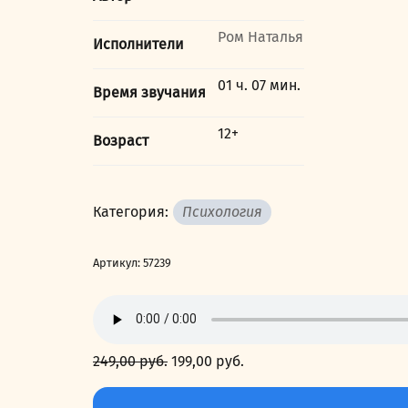
Ром Наталья
Исполнители
01 ч. 07 мин.
Время звучания
12+
Возраст
Категория:
Психология
Артикул:
57239
249,00
руб.
Первоначальная
199,00
руб.
Текущая
цена
цена:
Количество
составляла
199,00 руб..