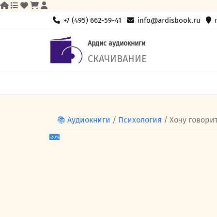
Skip
+7 (495) 662-59-41
info@ardisbook.ru
to
content
Ардис аудиокниги
СКАЧИВАНИЕ
📚 Аудиокниги
/
Психология
/ Хочу говори
-20%