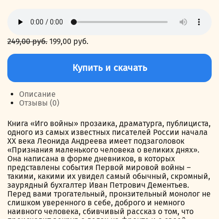
249,00
руб.
Первоначальная
199,00
руб.
Текущая
цена
цена:
Количество
составляла
199,00 руб..
товара
Купить и скачать
249,00 руб..
Иго
войны
Описание
Отзывы (0)
Книга «Иго войны» прозаика, драматурга, публициста,
одного из самых известных писателей России начала
ХХ века Леонида Андреева имеет подзаголовок
«Признания маленького человека о великих днях».
Она написана в форме дневников, в которых
представлены события Первой мировой войны –
такими, какими их увидел самый обычный, скромный,
заурядный бухгалтер Иван Петрович Дементьев.
Перед вами трогательный, пронзительный монолог не
слишком уверенного в себе, доброго и немного
наивного человека, сбивчивый рассказ о том, что