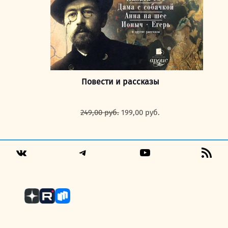
Повести и рассказы
Первоначальная
Текущая
249,00
руб.
199,00
руб.
цена
цена:
составляла
199,00 руб..
249,00 руб..
Telegram
YouTube
RSS
VK
Fee