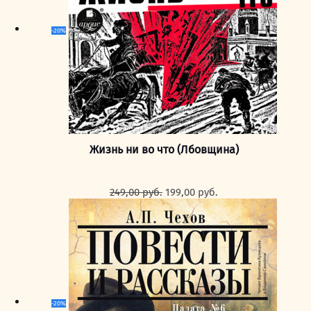
-20%
Жизнь ни во что (Лбовщина)
Первоначальная
Текущая
249,00
руб.
199,00
руб.
цена
цена:
составляла
199,00 руб..
249,00 руб..
-20%