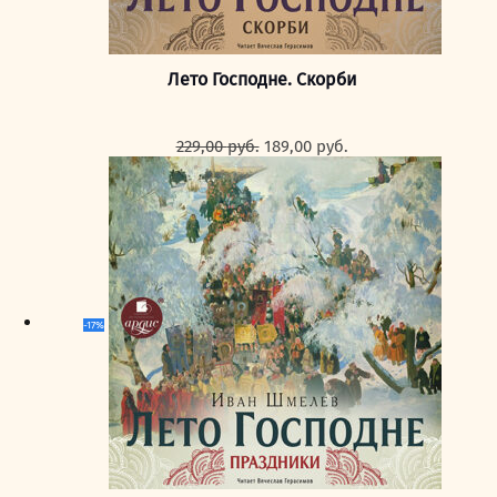
Лето Господне. Скорби
Первоначальная
Текущая
229,00
руб.
189,00
руб.
цена
цена:
составляла
189,00 руб..
229,00 руб..
-17%