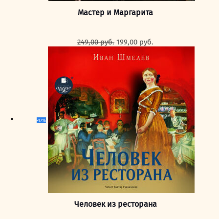
Мастер и Маргарита
Первоначальная
Текущая
249,00
руб.
199,00
руб.
цена
цена:
составляла
199,00 руб..
249,00 руб..
-17%
Человек из ресторана