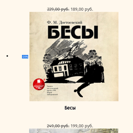
Первоначальная
Текущая
229,00
руб.
189,00
руб.
цена
цена:
составляла
189,00 руб..
229,00 руб..
-20%
Бесы
Первоначальная
Текущая
249,00
руб.
199,00
руб.
цена
цена: