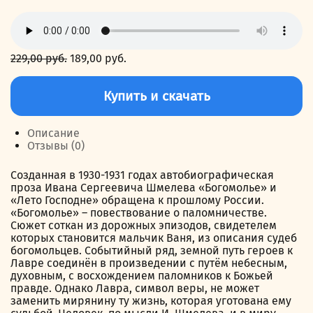
229,00
руб.
Первоначальная
189,00
руб.
Текущая
цена
цена:
Количество
составляла
189,00 руб..
товара
Купить и скачать
229,00 руб..
Богомолье
Описание
Отзывы (0)
Созданная в 1930-1931 годах автобиографическая
проза Ивана Сергеевича Шмелева «Богомолье» и
«Лето Господне» обращена к прошлому России.
«Богомолье» – повествование о паломничестве.
Сюжет соткан из дорожных эпизодов, свидетелем
которых становится мальчик Ваня, из описания судеб
богомольцев. Событийный ряд, земной путь героев к
Лавре соединён в произведении с путём небесным,
духовным, с восхождением паломников к Божьей
правде. Однако Лавра, символ веры, не может
заменить мирянину ту жизнь, которая уготована ему