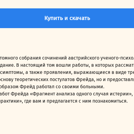
Купить и скачать
итомного собрания сочинений австрийского ученого-психо
здание. В настоящий том вошли работы, в которых рассма
симптомы, а также проявления, выражающиеся в виде трев
снову теоретических постулатов Фрейда, но и предостав
 образом Фрейд работал со своими больными.
абот Фрейда «Фрагмент анализа одного случая истерии»,
рактики», где вам и предлагается с ним познакомиться.