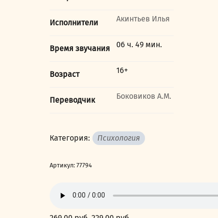
Акинтьев Илья
Исполнители
06 ч. 49 мин.
Время звучания
16+
Возраст
Боковиков А.М.
Переводчик
Категория:
Психология
Артикул:
77794
269,00
руб.
Первоначальная
229,00
руб.
Текущая