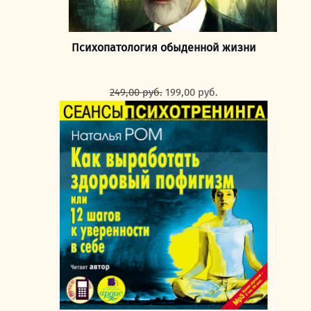
Психопатология обыденной жизни
Первоначальная
Текущая
249,00
руб.
199,00
руб.
цена
цена:
составляла
199,00 руб..
249,00 руб..