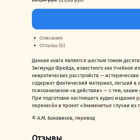
цена
цена:
Количество
составляла
229,00 руб..
товара
269,00 руб..
Истерия
и
Описание
страх
Отзывы (0)
Данная книга является шестым томом десят
Зигмунда Фрейда, известного как Учебное и
невротических расстройств — истерические 
содержат фактический материал, легший в о
психоанализом «в действии» — с тем, каким
При подготовке настоящего аудио издания р
перенесён в проект «Знаменитые случаи из п
© А.М. Боковиков, перевод
Отзывы