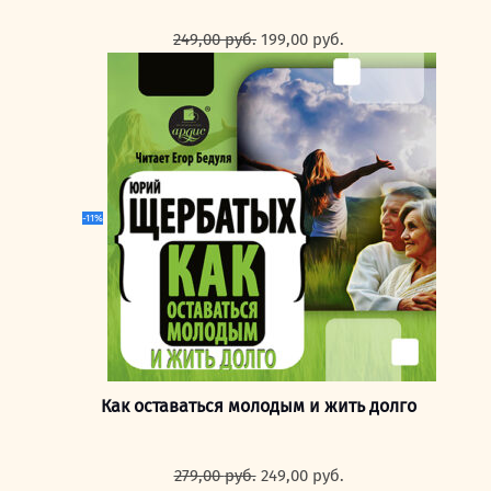
Первоначальная
Текущая
249,00
руб.
199,00
руб.
цена
цена:
составляла
199,00 руб..
249,00 руб..
-11%
Как оставаться молодым и жить долго
Первоначальная
Текущая
279,00
руб.
249,00
руб.