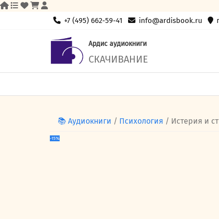
Skip
+7 (495) 662-59-41
info@ardisbook.ru
to
content
Ардис аудиокниги
СКАЧИВАНИЕ
📚 Аудиокниги
/
Психология
/ Истерия и с
-15%