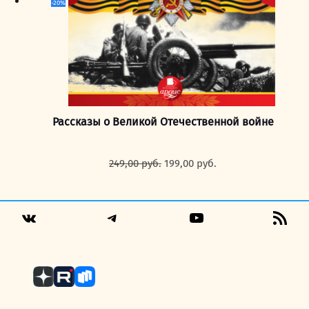
-20%
Рассказы о Великой Отечественной войне
Первоначальная
Текущая
249,00
руб.
199,00
руб.
цена
цена:
составляла
199,00 руб..
249,00 руб..
Telegram
YouTube
RSS
VK
Fee