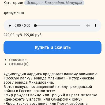
Категория:
История. Биографии. Мемуары
Артикул:
70610
249,00
руб.
Первоначальная
199,00
руб.
Текущая
цена
цена:
Количество
составляла
199,00 руб..
товара
Купить и скачать
249,00 руб..
Начало
гражданской
войны
Описание
Отзывы (0)
Аудиостудия «Ардис» предлагает вашему вниманию
«Особую папку Леонида Млечина» – исторические
эссе Леонида Михайловича.
В этот выпуск, посвящённый началу гражданской
войны в России, вошли эссе:
• Мир рождает войну, или Троцкий в Брест-Литовске
• Демократы у власти, или Самарский Комуч
• Ярославское восстание, или Глоток свободы в