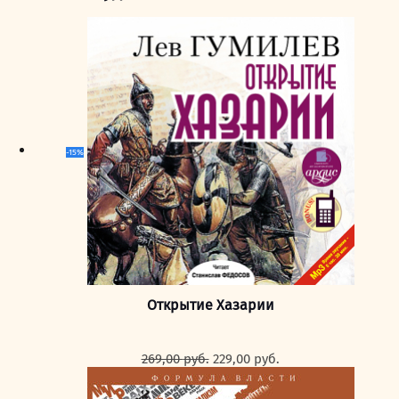
-15%
Открытие Хазарии
Первоначальная
Текущая
269,00
руб.
229,00
руб.
цена
цена:
составляла
229,00 руб..