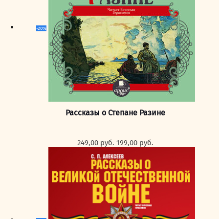
-20%
Рассказы о Степане Разине
Первоначальная
Текущая
249,00
руб.
199,00
руб.
цена
цена:
составляла
199,00 руб..
249,00 руб..