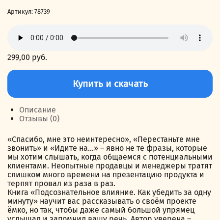
Артикул:
78739
299,00
руб.
Количество
товара
Купить и скачать
Подсознательное
влияние.
Как
Описание
убедить
Отзывы (0)
за
одну
«Спасибо, мне это неинтересно», «Перестаньте мне
минуту
звонить» и «Идите на…» – явно не те фразы, которые
мы хотим слышать, когда общаемся с потенциальными
клиентами. Неопытные продавцы и менеджеры тратят
слишком много времени на презентацию продукта и
терпят провал из раза в раз.
Книга «Подсознательное влияние. Как убедить за одну
минуту» научит вас рассказывать о своём проекте
ёмко, но так, чтобы даже самый большой упрямец
услышал и запомнил вашу речь. Автор уверена –