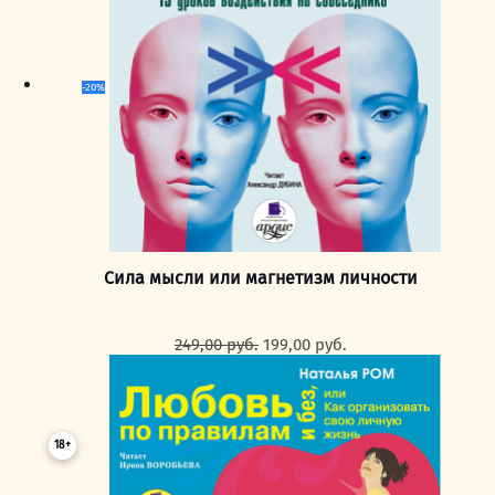
-20%
Сила мысли или магнетизм личности
Первоначальная
Текущая
249,00
руб.
199,00
руб.
цена
цена:
составляла
199,00 руб..
249,00 руб..
18+