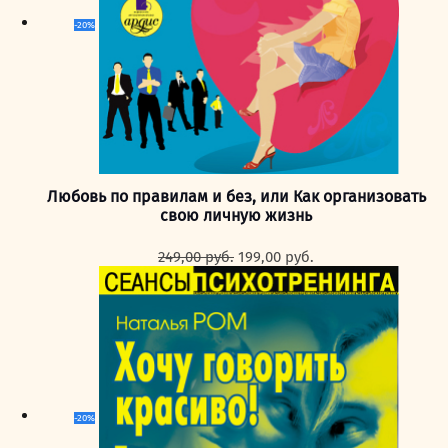
-20%
Любовь по правилам и без, или Как организовать
свою личную жизнь
Первоначальная
Текущая
249,00
руб.
199,00
руб.
цена
цена:
составляла
199,00 руб..
249,00 руб..
-20%