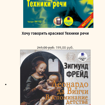
Хочу говорить красиво! Техники речи
Первоначальная
Текущая
249,00
руб.
199,00
руб.
цена
цена:
составляла
199,00 руб..
249,00 руб..