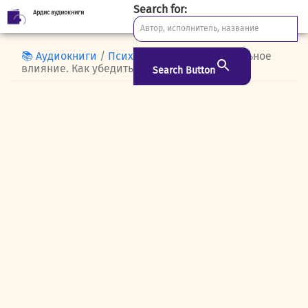
Search for:
Ардис аудиокниги
Skip
to
content
📚 Аудиокниги
/
Психология
/ Подсознательное
влияние. Как убедить за одну минуту
Search Button